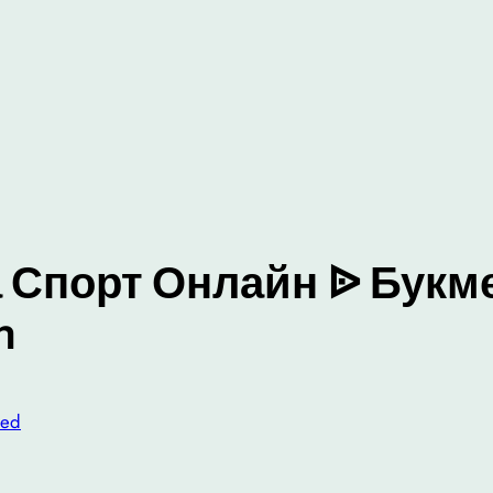
 а Спорт Онлайн ᐉ Букм
m
zed