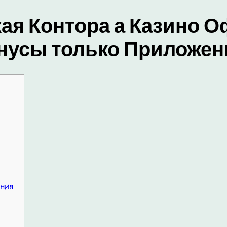
кая Контора а Казино
онусы только Приложен
ы
ния