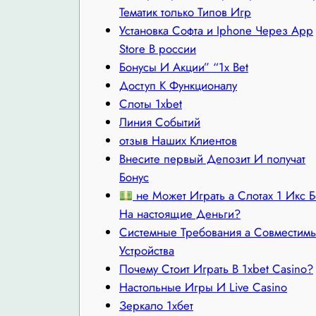
Тематик только Типов Игр
Установка Софта и Iphone Через App
Store В россии
Бонусы И Акции” “1x Bet
Доступ К Функционалу
Слоты 1xbet
Линия Событий
отзыв Наших Клиентов
Внесите первый Депозит И получат
Бонус
не Может Играть а Слотах 1 Икс Б
На настоящие Деньги?
Системные Требования а Совместим
Устройства
Почему Стоит Играть В 1xbet Casino?
Настольные Игры И Live Casino
Зеркало 1хбет