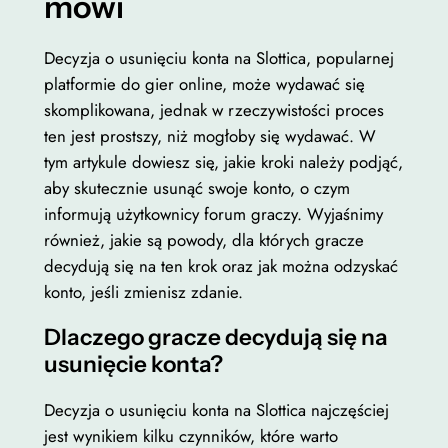
mówi
Decyzja o usunięciu konta na Slottica, popularnej
platformie do gier online, może wydawać się
skomplikowana, jednak w rzeczywistości proces
ten jest prostszy, niż mogłoby się wydawać. W
tym artykule dowiesz się, jakie kroki należy podjąć,
aby skutecznie usunąć swoje konto, o czym
informują użytkownicy forum graczy. Wyjaśnimy
również, jakie są powody, dla których gracze
decydują się na ten krok oraz jak można odzyskać
konto, jeśli zmienisz zdanie.
Dlaczego gracze decydują się na
usunięcie konta?
Decyzja o usunięciu konta na Slottica najczęściej
jest wynikiem kilku czynników, które warto