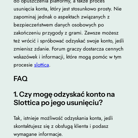
do opuszczenia platformy, a także proces
usunięcia konta, który jest stosunkowo prosty. Nie
zapominaj jednak o aspektach związanych z
bezpieczeństwem danych osobowych po
zakończeniu przygody z grami. Zawsze możesz
też wrócić i spróbować odzyskać swoje konto, jeśli
zmienisz zdanie. Forum graczy dostarcza cennych
wskazówek i informacji, które mogą pomóc w tym
procesie
slottica
.
FAQ
1. Czy mogę odzyskać konto na
Slottica po jego usunięciu?
Tak, istnieje możliwość odzyskania konta, jeśli
skontaktujesz się z obsługą klienta i podasz
wymagane informacje.