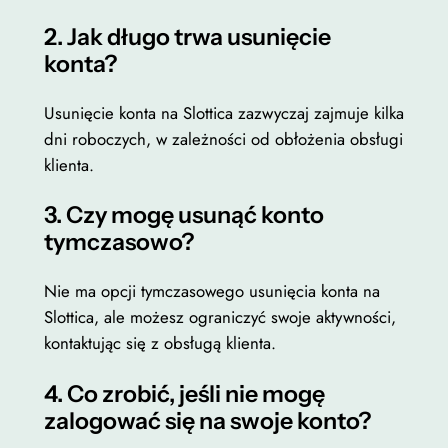
2. Jak długo trwa usunięcie
konta?
Usunięcie konta na Slottica zazwyczaj zajmuje kilka
dni roboczych, w zależności od obłożenia obsługi
klienta.
3. Czy mogę usunąć konto
tymczasowo?
Nie ma opcji tymczasowego usunięcia konta na
Slottica, ale możesz ograniczyć swoje aktywności,
kontaktując się z obsługą klienta.
4. Co zrobić, jeśli nie mogę
zalogować się na swoje konto?