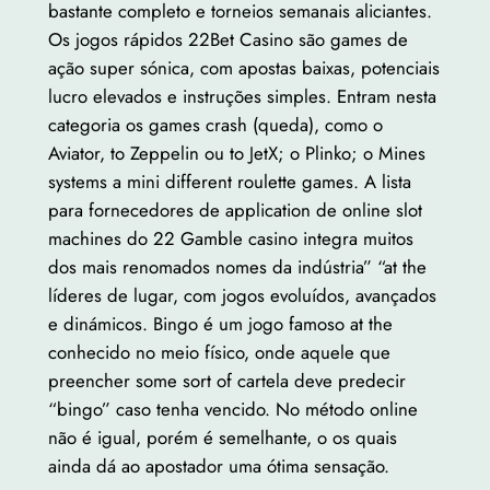
bastante completo e torneios semanais aliciantes.
Os jogos rápidos 22Bet Casino são games de
ação super sónica, com apostas baixas, potenciais
lucro elevados e instruções simples. Entram nesta
categoria os games crash (queda), como o
Aviator, to Zeppelin ou to JetX; o Plinko; o Mines
systems a mini different roulette games. A lista
para fornecedores de application de online slot
machines do 22 Gamble casino integra muitos
dos mais renomados nomes da indústria” “at the
líderes de lugar, com jogos evoluídos, avançados
e dinámicos. Bingo é um jogo famoso at the
conhecido no meio físico, onde aquele que
preencher some sort of cartela deve predecir
“bingo” caso tenha vencido. No método online
não é igual, porém é semelhante, o os quais
ainda dá ao apostador uma ótima sensação.