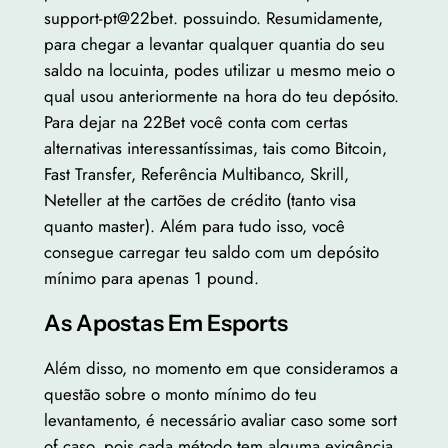
support-pt@22bet. possuindo. Resumidamente,
para chegar a levantar qualquer quantia do seu
saldo na locuinta, podes utilizar u mesmo meio o
qual usou anteriormente na hora do teu depósito.
Para dejar na 22Bet você conta com certas
alternativas interessantíssimas, tais como Bitcoin,
Fast Transfer, Referência Multibanco, Skrill,
Neteller at the cartões de crédito (tanto visa
quanto master). Além para tudo isso, você
consegue carregar teu saldo com um depósito
mínimo para apenas 1 pound.
As Apostas Em Esports
Além disso, no momento em que consideramos a
questão sobre o monto mínimo do teu
levantamento, é necessário avaliar caso some sort
of caso, pois cada método tem alguma exigência