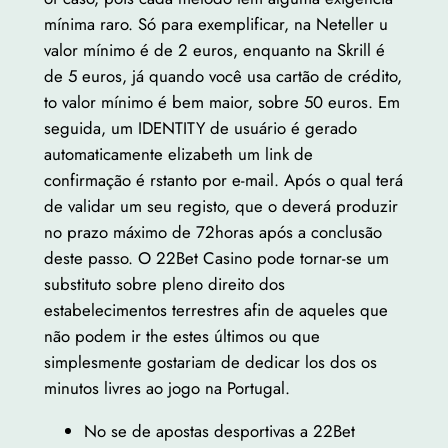
mínima raro. Só para exemplificar, na Neteller u
valor mínimo é de 2 euros, enquanto na Skrill é
de 5 euros, já quando você usa cartão de crédito,
to valor mínimo é bem maior, sobre 50 euros. Em
seguida, um IDENTITY de usuário é gerado
automaticamente elizabeth um link de
confirmação é rstanto por e-mail. Após o qual terá
de validar um seu registo, que o deverá produzir
no prazo máximo de 72horas após a conclusão
deste passo. O 22Bet Casino pode tornar-se um
substituto sobre pleno direito dos
estabelecimentos terrestres afin de aqueles que
não podem ir the estes últimos ou que
simplesmente gostariam de dedicar los dos os
minutos livres ao jogo na Portugal.
No se de apostas desportivas a 22Bet