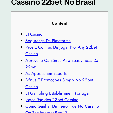
Cassino 22bet No Brasil
Content
Et Casino
Segurança Da Plataforma
Prós E Contras De Jogar Not Any 22bet
Casino
Aproveite Os Bônus Para Boas-vindas Da
22bet
As Apostas Em Esports
Bónus E Promoções Simply No 22bet
Casino
Et Gambling Establishment Portugal
Jogos Rápidos 22bet Cassino
Como Ganhar Dinheiro True No Cassino
On The Internet Brasil?