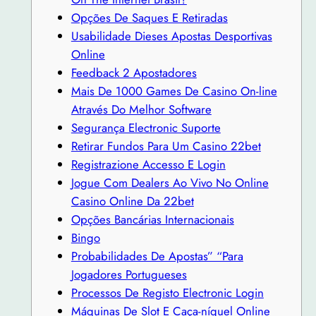
Opções De Saques E Retiradas
Usabilidade Dieses Apostas Desportivas
Online
Feedback 2 Apostadores
Mais De 1000 Games De Casino On-line
Através Do Melhor Software
Segurança Electronic Suporte
Retirar Fundos Para Um Casino 22bet
Registrazione Accesso E Login
Jogue Com Dealers Ao Vivo No Online
Casino Online Da 22bet
Opções Bancárias Internacionais
Bingo
Probabilidades De Apostas” “Para
Jogadores Portugueses
Processos De Registo Electronic Login
Máquinas De Slot E Caça-níquel Online