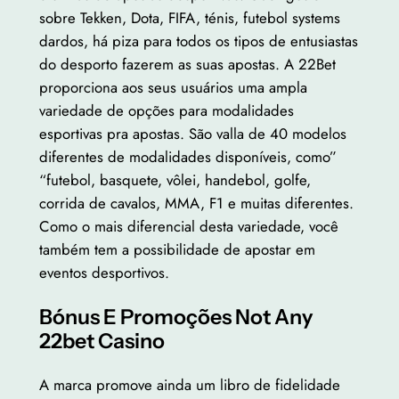
sobre Tekken, Dota, FIFA, ténis, futebol systems
dardos, há piza para todos os tipos de entusiastas
do desporto fazerem as suas apostas. A 22Bet
proporciona aos seus usuários uma ampla
variedade de opções para modalidades
esportivas pra apostas. São valla de 40 modelos
diferentes de modalidades disponíveis, como”
“futebol, basquete, vôlei, handebol, golfe,
corrida de cavalos, MMA, F1 e muitas diferentes.
Como o mais diferencial desta variedade, você
também tem a possibilidade de apostar em
eventos desportivos.
Bónus E Promoções Not Any
22bet Casino
A marca promove ainda um libro de fidelidade