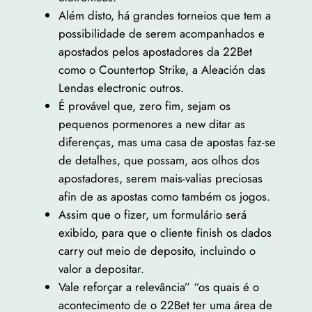
Além disto, há grandes torneios que tem a
possibilidade de serem acompanhados e
apostados pelos apostadores da 22Bet
como o Countertop Strike, a Aleación das
Lendas electronic outros.
É provável que, zero fim, sejam os
pequenos pormenores a new ditar as
diferenças, mas uma casa de apostas faz-se
de detalhes, que possam, aos olhos dos
apostadores, serem mais-valias preciosas
afin de as apostas como também os jogos.
Assim que o fizer, um formulário será
exibido, para que o cliente finish os dados
carry out meio de deposito, incluindo o
valor a depositar.
Vale reforçar a relevância” “os quais é o
acontecimento de o 22Bet ter uma área de