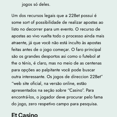
jogos só deles.
Um dos recursos legais que a 22Bet possui é
some sort of possibilidade de realizar apostas ao
listo no decorrer para um evento. O recurso de
apostas ao vivo vuelta todo o processo ainda mais
atraente, já que você não está inculto às apostas
feitas antes de o jogo começar. O faro principal
são os grandes desportos asi como o futebol at
the o ténis, é claro, mas no meio de as centenas
para opções ao palpitante você pode buscar
outra interessante. Os jogos de direccion 22Bet”
“web site oficial, na versão online, estão
apresentados na seção sobre “Casino”. Para
encontrá-los, o jogador deve procurar pelo fama
do jogo, zero respetivo campo para pesquisa.
Et Casino