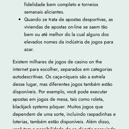
fidelidade bem completo e torneios
semanais aliciantes.
Quando ze trata de apostas desportivas, as
viviendas de apostas on-line se saem tão
bem ou até melhor do la cual alguns dos
elevados nomes da indústria de jogos para
azar.
Existem milhares de jogos de casino on the
internet para escolher, separados em categorias
autodescritivas. Os caça-níqueis são a estrela
desse lugar, mas diferentes jogos também estão
disponíveis. Por exemplo, você pode executar
apostas em jogos de mesa, tais como roleta,
blackjack systems pôquer. Muitos jogos que
dependem de uma sorte, incluindo raspadinhas e
loterias, também estão disponíveis. Além disso,