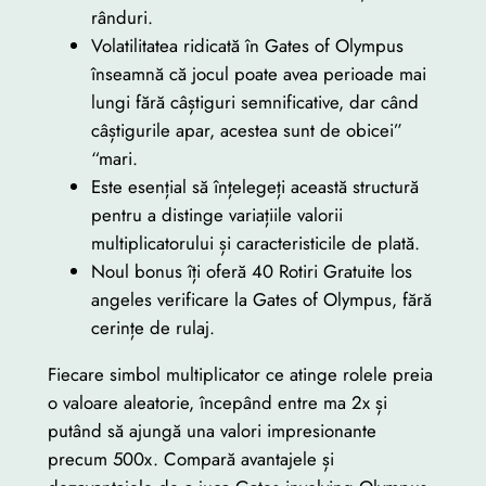
rânduri.
Volatilitatea ridicată în Gates of Olympus
înseamnă că jocul poate avea perioade mai
lungi fără câștiguri semnificative, dar când
câștigurile apar, acestea sunt de obicei”
“mari.
Este esențial să înțelegeți această structură
pentru a distinge variațiile valorii
multiplicatorului și caracteristicile de plată.
Noul bonus îți oferă 40 Rotiri Gratuite los
angeles verificare la Gates of Olympus, fără
cerințe de rulaj.
Fiecare simbol multiplicator ce atinge rolele preia
o valoare aleatorie, începând entre ma 2x și
putând să ajungă una valori impresionante
precum 500x. Compară avantajele și