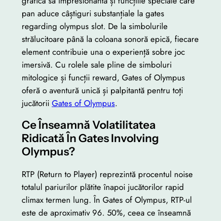
grafica sa impresionantă și funcțiile speciale care
pan aduce câștiguri substanțiale la gates
regarding olympus slot. De la simbolurile
strălucitoare până la coloana sonoră epică, fiecare
element contribuie una o experiență sobre joc
imersivă. Cu rolele sale pline de simboluri
mitologice și funcții reward, Gates of Olympus
oferă o aventură unică și palpitantă pentru toți
jucătorii
Gates of Olympus
.
Ce Înseamnă Volatilitatea
Ridicată În Gates Involving
Olympus?
RTP (Return to Player) reprezintă procentul noise
totalul pariurilor plătite înapoi jucătorilor rapid
climax termen lung. În Gates of Olympus, RTP-ul
este de aproximativ 96. 50%, ceea ce înseamnă