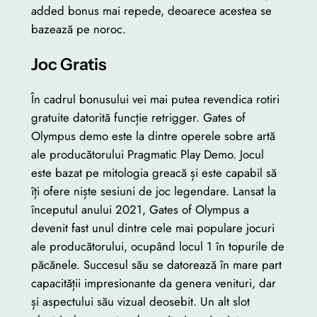
added bonus mai repede, deoarece acestea se
bazează pe noroc.
Joc Gratis
În cadrul bonusului vei mai putea revendica rotiri
gratuite datorită funcție retrigger. Gates of
Olympus demo este la dintre operele sobre artă
ale producătorului Pragmatic Play Demo. Jocul
este bazat pe mitologia greacă și este capabil să
îți ofere niște sesiuni de joc legendare. Lansat la
începutul anului 2021, Gates of Olympus a
devenit fast unul dintre cele mai populare jocuri
ale producătorului, ocupând locul 1 în topurile de
păcănele. Succesul său se datorează în mare part
capacității impresionante da genera venituri, dar
și aspectului său vizual deosebit. Un alt slot