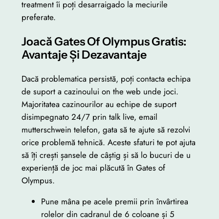
treatment îi poți desarraigado la meciurile
preferate.
Joacă Gates Of Olympus Gratis:
Avantaje Și Dezavantaje
Dacă problematica persistă, poți contacta echipa
de suport a cazinoului on the web unde joci.
Majoritatea cazinourilor au echipe de suport
disimpegnato 24/7 prin talk live, email
mutterschwein telefon, gata să te ajute să rezolvi
orice problemă tehnică. Aceste sfaturi te pot ajuta
să îți crești șansele de câștig și să lo bucuri de u
experiență de joc mai plăcută în Gates of
Olympus.
Pune mâna pe acele premii prin învârtirea
rolelor din cadranul de 6 coloane și 5