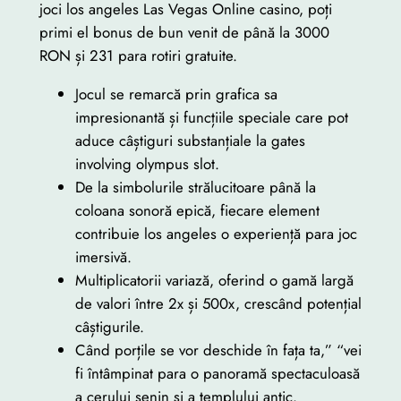
joci los angeles Las Vegas Online casino, poți
primi el bonus de bun venit de până la 3000
RON și 231 para rotiri gratuite.
Jocul se remarcă prin grafica sa
impresionantă și funcțiile speciale care pot
aduce câștiguri substanțiale la gates
involving olympus slot.
De la simbolurile strălucitoare până la
coloana sonoră epică, fiecare element
contribuie los angeles o experiență para joc
imersivă.
Multiplicatorii variază, oferind o gamă largă
de valori între 2x și 500x, crescând potențial
câștigurile.
Când porțile se vor deschide în fața ta,” “vei
fi întâmpinat para o panoramă spectaculoasă
a cerului senin și a templului antic.