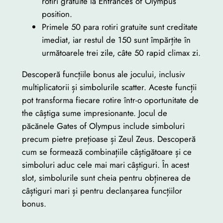
rotiri gratuite la Entrances of Olympus
position.
Primele 50 para rotiri gratuite sunt creditate
imediat, iar restul de 150 sunt împărțite în
următoarele trei zile, câte 50 rapid climax zi.
Descoperă funcțiile bonus ale jocului, inclusiv
multiplicatorii și simbolurile scatter. Aceste funcții
pot transforma fiecare rotire într-o oportunitate de
the câștiga sume impresionante. Jocul de
păcănele Gates of Olympus include simboluri
precum pietre prețioase și Zeul Zeus. Descoperă
cum se formează combinațiile câștigătoare și ce
simboluri aduc cele mai mari câștiguri. În acest
slot, simbolurile sunt cheia pentru obținerea de
câștiguri mari și pentru declanșarea funcțiilor
bonus.