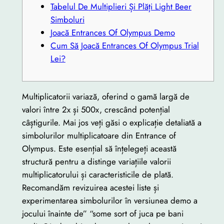
Tabelul De Multiplieri Și Plăți Light Beer
Simboluri
Joacă Entrances Of Olympus Demo
Cum Să Joacă Entrances Of Olympus Trial
Lei?
Multiplicatorii variază, oferind o gamă largă de
valori între 2x și 500x, crescând potențial
câștigurile. Mai jos veți găsi o explicație detaliată a
simbolurilor multiplicatoare din Entrance of
Olympus. Este esențial să înțelegeți această
structură pentru a distinge variațiile valorii
multiplicatorului și caracteristicile de plată.
Recomandăm revizuirea acestei liste și
experimentarea simbolurilor în versiunea demo a
jocului înainte de” “some sort of juca pe bani