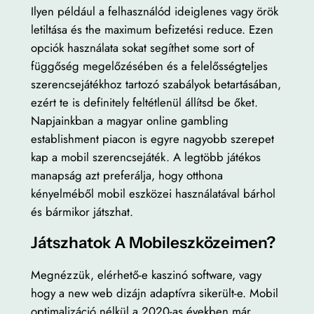
Ilyen például a felhasználód ideiglenes vagy örök
letiltása és the maximum befizetési reduce. Ezen
opciók használata sokat segíthet some sort of
függőség megelőzésében és a felelősségteljes
szerencsejátékhoz tartozó szabályok betartásában,
ezért te is definitely feltétlenül állítsd be őket.
Napjainkban a magyar online gambling
establishment piacon is egyre nagyobb szerepet
kap a mobil szerencsejáték. A legtöbb játékos
manapság azt preferálja, hogy otthona
kényelméből mobil eszközei használatával bárhol
és bármikor játszhat.
Játszhatok A Mobileszközeimen?
Megnézzük, elérhető-e kaszinó software, vagy
hogy a new web dizájn adaptívra sikerült-e. Mobil
optimalizáció nélkül a 2020-as években már