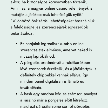
akkor, ha biztonságos környezetben történik.
Amint azt a magyar online casino vélemények is
mutatják a játékosoknak lehetőségük nyílik”
“különböző önkizárási lehetőségeket használniuk
a felelősségteljes szerencsejáték egyszerűbb
betartásához.
Ez napjaink legrealisztikusabb online
szerencsejáték élménye, amelyet neked is
muszáj kipróbálnod.
A pörgetés eredményét a rulettkerékben
lévő szenzorok érzékelik, és a játékkártyák is
definitely chippekkel vannak ellátva, így
minden panel digitálisan is látható és
továbbítható.
A hash egy random kód és számsor, amelyet
a kaszinó már a pörgetés előtt létrehoz,
majd ezt párosítja some sort of pörgetés