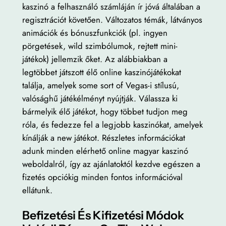
kaszinó a felhasználó számláján ír jóvá általában a
regisztrációt követően. Változatos témák, látványos
animációk és bónuszfunkciók (pl. ingyen
pörgetések, wild szimbólumok, rejtett mini-
játékok) jellemzik őket. Az alábbiakban a
legtöbbet játszott élő online kaszinójátékokat
találja, amelyek some sort of Vegas-i stílusú,
valósághű játékélményt nyújtják. Válassza ki
bármelyik élő játékot, hogy többet tudjon meg
róla, és fedezze fel a legjobb kaszinókat, amelyek
kínálják a new játékot. Részletes információkat
adunk minden elérhető online magyar kaszinó
weboldalról, így az ajánlatoktól kezdve egészen a
fizetés opciókig minden fontos információval
ellátunk.
Befizetési És Kifizetési Módok