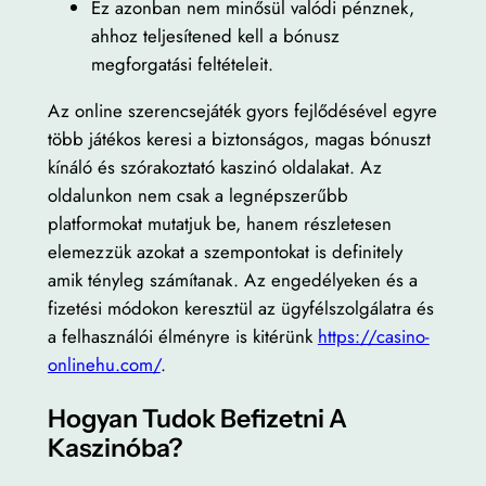
Ez azonban nem minősül valódi pénznek,
ahhoz teljesítened kell a bónusz
megforgatási feltételeit.
Az online szerencsejáték gyors fejlődésével egyre
több játékos keresi a biztonságos, magas bónuszt
kínáló és szórakoztató kaszinó oldalakat. Az
oldalunkon nem csak a legnépszerűbb
platformokat mutatjuk be, hanem részletesen
elemezzük azokat a szempontokat is definitely
amik tényleg számítanak. Az engedélyeken és a
fizetési módokon keresztül az ügyfélszolgálatra és
a felhasználói élményre is kitérünk
https://casino-
onlinehu.com/
.
Hogyan Tudok Befizetni A
Kaszinóba?