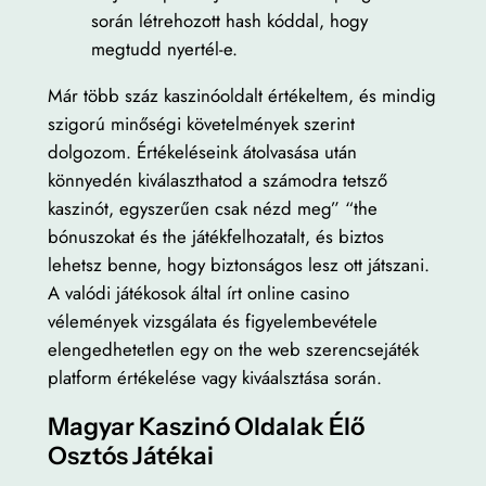
során létrehozott hash kóddal, hogy
megtudd nyertél-e.
Már több száz kaszinóoldalt értékeltem, és mindig
szigorú minőségi követelmények szerint
dolgozom. Értékeléseink átolvasása után
könnyedén kiválaszthatod a számodra tetsző
kaszinót, egyszerűen csak nézd meg” “the
bónuszokat és the játékfelhozatalt, és biztos
lehetsz benne, hogy biztonságos lesz ott játszani.
A valódi játékosok által írt online casino
vélemények vizsgálata és figyelembevétele
elengedhetetlen egy on the web szerencsejáték
platform értékelése vagy kiváalsztása során.
Magyar Kaszinó Oldalak Élő
Osztós Játékai