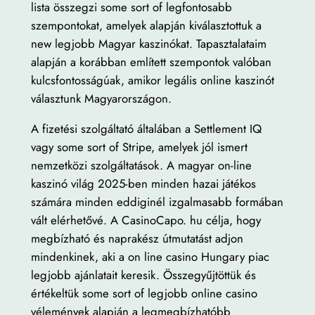
lista összegzi some sort of legfontosabb
szempontokat, amelyek alapján kiválasztottuk a
new legjobb Magyar kaszinókat. Tapasztalataim
alapján a korábban említett szempontok valóban
kulcsfontosságúak, amikor legális online kaszinót
választunk Magyarországon.
A fizetési szolgáltató általában a Settlement IQ
vagy some sort of Stripe, amelyek jól ismert
nemzetközi szolgáltatások. A magyar on-line
kaszinó világ 2025-ben minden hazai játékos
számára minden eddiginél izgalmasabb formában
vált elérhetővé. A CasinoCapo. hu célja, hogy
megbízható és naprakész útmutatást adjon
mindenkinek, aki a on line casino Hungary piac
legjobb ajánlatait keresik. Összegyűjtöttük és
értékeltük some sort of legjobb online casino
vélemények alapján a legmegbízhatóbb