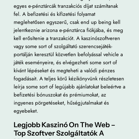
egyes e-pénztárcák tranzakciós díjat számítanak
fel. A befizetési és kifizetési folyamat
meglehetősen egyszerű, csak end up being kell
jelentkeznie arizona e-pénztárca fiókjába, és meg
kell erősítenie a tranzakciót. A kaszinószoftveren
vagy some sort of szolgáltató szerencsejáték-
portálján keresztül közvetlen befolyással vehicle a
játék eseményeire, és elvégezheti some sort of
kívánt lépéseket és megteheti a valódi pénzes
fogadásait. A teljes körű kézikönyvünk részletesen
leírja some sort of legújabb ajánlatokat beleértve a
befizetési bónuszokat és prémiumokat, az
ingyenes pörgetéseket, hűségjutalmakat és
egyebeket.
Legjobb Kaszinó On The Web –
Top Szoftver Szolgáltatók A