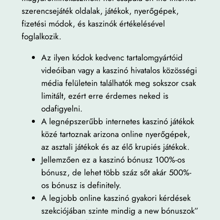
szerencsejáték oldalak, játékok, nyerőgépek,
fizetési módok, és kaszinók értékelésével
foglalkozik.
Az ilyen kódok kedvenc tartalomgyártóid
videóiban vagy a kaszinó hivatalos közösségi
média felületein találhatók meg sokszor csak
limitált, ezért erre érdemes neked is
odafigyelni.
A legnépszerűbb internetes kaszinó játékok
közé tartoznak arizona online nyerőgépek,
az asztali játékok és az élő krupiés játékok.
Jellemzően ez a kaszinó bónusz 100%-os
bónusz, de lehet több száz sőt akár 500%-
os bónusz is definitely.
A legjobb online kaszinó gyakori kérdések
szekciójában szinte mindig a new bónuszok”