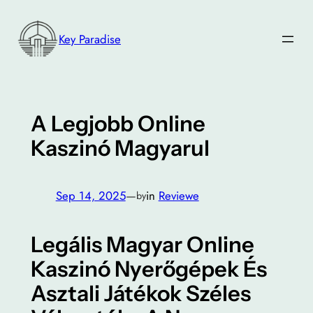
Skip
to
Key Paradise
content
A Legjobb Online
Kaszinó Magyarul
Sep 14, 2025
—
in
Reviewe
by
Legális Magyar Online
Kaszinó Nyerőgépek És
Asztali Játékok Széles