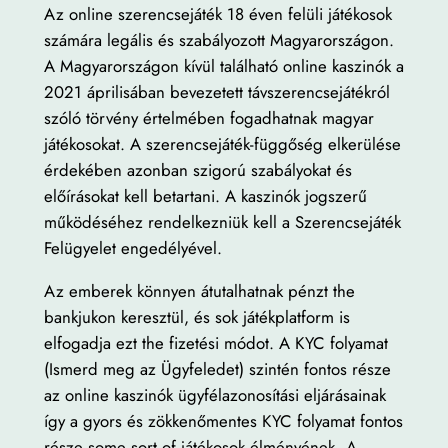
Az online szerencsejáték 18 éven felüli játékosok
számára legális és szabályozott Magyarországon.
A Magyarországon kívül található online kaszinók a
2021 áprilisában bevezetett távszerencsejátékról
szóló törvény értelmében fogadhatnak magyar
játékosokat. A szerencsejáték-függőség elkerülése
érdekében azonban szigorú szabályokat és
előírásokat kell betartani. A kaszinók jogszerű
működéséhez rendelkezniük kell a Szerencsejáték
Felügyelet engedélyével.
Az emberek könnyen átutalhatnak pénzt the
bankjukon keresztül, és sok játékplatform is
elfogadja ezt the fizetési módot. A KYC folyamat
(Ismerd meg az Ügyfeledet) szintén fontos része
az online kaszinók ügyfélazonosítási eljárásainak
így a gyors és zökkenőmentes KYC folyamat fontos
része some sort of játékosok élményének. A