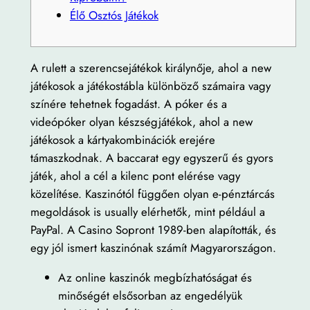
Élő Osztós Játékok
A rulett a szerencsejátékok királynője, ahol a new
játékosok a játékostábla különböző számaira vagy
színére tehetnek fogadást. A póker és a
videópóker olyan készségjátékok, ahol a new
játékosok a kártyakombinációk erejére
támaszkodnak. A baccarat egy egyszerű és gyors
játék, ahol a cél a kilenc pont elérése vagy
közelítése. Kaszinótól függően olyan e-pénztárcás
megoldások is usually elérhetők, mint például a
PayPal. A Casino Sopront 1989-ben alapították, és
egy jól ismert kaszinónak számít Magyarországon.
Az online kaszinók megbízhatóságat és
minőségét elsősorban az engedélyük