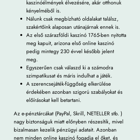
kaszinóélmények élvezésére, akár otthonuk
kényelméből is.
Nálunk csak megbízható oldalakat találsz,
szakértőink alaposan utánajárnak ennek is.
Az első szárazföldi kaszinó 1765-ben nyitotta
meg kapuit, arizona első online kaszinó
pedig mintegy 230 évvel később jelent
meg.
Egyszerűen csak válaszd ki a számodra
szimpatikusat és máris indulhat a játék.
A szerencsejáték-függőség elkerülése
érdekében azonban szigorú szabályokat és
előírásokat kell betartani.
Az e-pénztárcákat (PayPal, Skrill, NETELLER stb. )
nagy biztonságuk miatt előnyben részesítik, mivel
bizalmasan kezelik pénzügyi adatait. Azonban
nem minden online kaszinó fogadja el őket, és