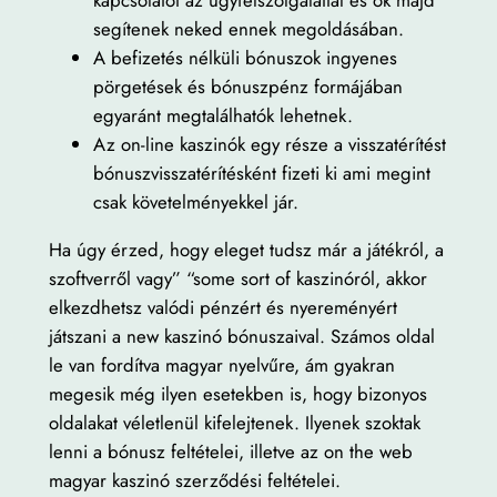
kapcsolatot az ügyfélszolgálattal és ők majd
segítenek neked ennek megoldásában.
A befizetés nélküli bónuszok ingyenes
pörgetések és bónuszpénz formájában
egyaránt megtalálhatók lehetnek.
Az on-line kaszinók egy része a visszatérítést
bónuszvisszatérítésként fizeti ki ami megint
csak követelményekkel jár.
Ha úgy érzed, hogy eleget tudsz már a játékról, a
szoftverről vagy” “some sort of kaszinóról, akkor
elkezdhetsz valódi pénzért és nyereményért
játszani a new kaszinó bónuszaival. Számos oldal
le van fordítva magyar nyelvűre, ám gyakran
megesik még ilyen esetekben is, hogy bizonyos
oldalakat véletlenül kifelejtenek. Ilyenek szoktak
lenni a bónusz feltételei, illetve az on the web
magyar kaszinó szerződési feltételei.