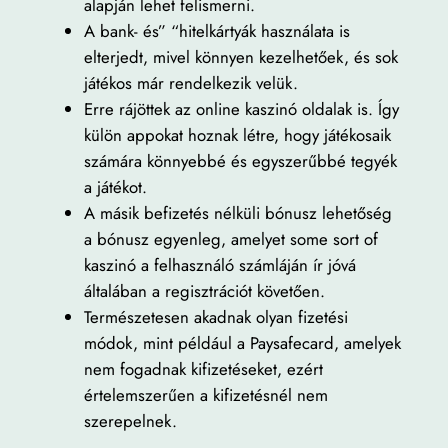
alapján lehet felismerni.
A bank- és” “hitelkártyák használata is
elterjedt, mivel könnyen kezelhetőek, és sok
játékos már rendelkezik velük.
Erre rájöttek az online kaszinó oldalak is. Így
külön appokat hoznak létre, hogy játékosaik
számára könnyebbé és egyszerűbbé tegyék
a játékot.
A másik befizetés nélküli bónusz lehetőség
a bónusz egyenleg, amelyet some sort of
kaszinó a felhasználó számláján ír jóvá
általában a regisztrációt követően.
Természetesen akadnak olyan fizetési
módok, mint például a Paysafecard, amelyek
nem fogadnak kifizetéseket, ezért
értelemszerűen a kifizetésnél nem
szerepelnek.