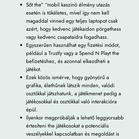
Sőt the” “mobil kaszinó élmény utazás
esetén is tökéletes, mivel így nem kell
magaddal vinned egy teljes laptopot csak
azért, hogy kedvenc játékaidon pörgethess
vagy kedvenc csapataidra fogadhass.
Egyszerűen használhat egy fizetési módot,
például a Trustly vagy a Spend N Playt the
befizetéshez, és azonnal elkezdheti a
játékot.
Ezek közös ismérve, hogy gyönyörű a
grafika, élethűnek látszik minden, valódi
osztókkal játszhatunk, a játékmenet pedig a
játékosokkal és osztókkal való interakcióra
épül.
Ilyenkor megpróbálják a lehető leggyorsabb
értesíteni the játékosokat a potenciális
veszélyekkel kapcsolatban és megoldást is