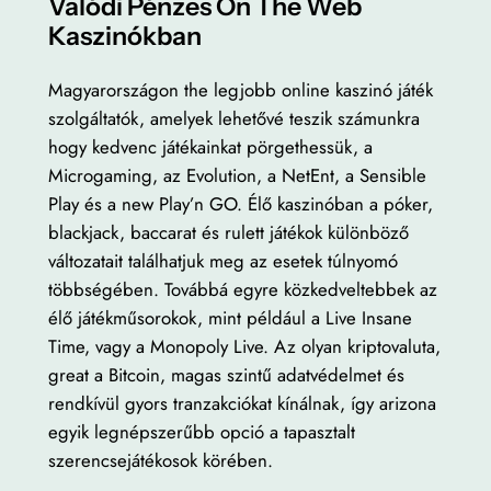
Valódi Pénzes On The Web
Kaszinókban
Magyarországon the legjobb online kaszinó játék
szolgáltatók, amelyek lehetővé teszik számunkra
hogy kedvenc játékainkat pörgethessük, a
Microgaming, az Evolution, a NetEnt, a Sensible
Play és a new Play’n GO. Élő kaszinóban a póker,
blackjack, baccarat és rulett játékok különböző
változatait találhatjuk meg az esetek túlnyomó
többségében. Továbbá egyre közkedveltebbek az
élő játékműsorokok, mint például a Live Insane
Time, vagy a Monopoly Live. Az olyan kriptovaluta,
great a Bitcoin, magas szintű adatvédelmet és
rendkívül gyors tranzakciókat kínálnak, így arizona
egyik legnépszerűbb opció a tapasztalt
szerencsejátékosok körében.