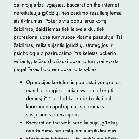
dalintoją arba lygiąsias. Baccarat on the internet
nereikalauja įgūdžių, nes žaidimo rezultatą lemia
atsitiktinumas. Pokeris yra populiarus kortų
žaidimas, žaidžiamas tiek laisvalaikiu, tiek
profesionaliuose turnyruose visame pasaulyje. Tai
žaidimas, reikalaujantis įgūdžių, strategijos ir
psichologinio pasiruošimo. Yra keletas pokerio
variantų, tačiau didžiausi pokerio turnyrai vyksta
pagal Texas hold em pokerio taisykles.
Operacijos kortelėmis paprastai yra greitos
marchar saugios, tačiau svarbu atkreipti
dėmesį į” “tai, kad kai kurie bankai gali
koordinuoti apribojimus su lošimais
susijusioms operacijoms.
Baccarat on the web nereikalauja įgūdžių,
nes žaidimo rezultatą lemia atsitiktinumas.
Mokėjimas telefonu – tai mokėjimo būdas,