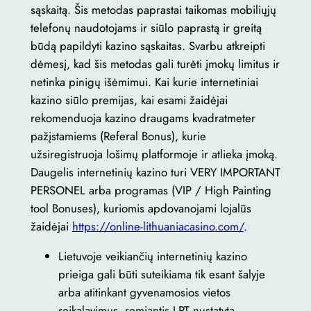
sąskaitą. Šis metodas paprastai taikomas mobiliųjų
telefonų naudotojams ir siūlo paprastą ir greitą
būdą papildyti kazino sąskaitas. Svarbu atkreipti
dėmesį, kad šis metodas gali turėti įmokų limitus ir
netinka pinigų išėmimui. Kai kurie internetiniai
kazino siūlo premijas, kai esami žaidėjai
rekomenduoja kazino draugams kvadratmeter
pažįstamiems (Referal Bonus), kurie
užsiregistruoja lošimų platformoje ir atlieka įmoką.
Daugelis internetinių kazino turi VERY IMPORTANT
PERSONEL arba programas (VIP / High Painting
tool Bonuses), kuriomis apdovanojami lojalūs
žaidėjai
https://online-lithuaniacasino.com/
.
Lietuvoje veikiančių internetinių kazino
prieiga gali būti suteikiama tik esant šalyje
arba atitinkant gyvenamosios vietos
reikalavimus, remiantis LPT nustatyta