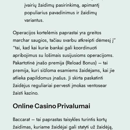
įvairių žaidimų pasirinkimą, apimantį
populiarius pavadinimus ir žaidimų
variantus.
Operacijos kortelėmis paprastai yra greitos
marchar saugios, tačiau svarbu atkreipti dėmesį į”
“tai, kad kai kurie bankai gali koordinuoti
apribojimus su lošimais susijusioms operacijoms.
Pakartotinė įnašo premija (Reload Bonus) – tai
premija, kuri siūloma esamiems žaidėjams, kai jie
atlieka papildomus įnašus. Ji skirta paskatinti
žaidėjus reguliariai pervesti įmokas ventosear
žaisti kazino.
Online Casino Privalumai
Baccarat – tai paprastas taisykles turintis kortų
žaidimas, kuriame žaidėjai gali statyti už žaidėją,