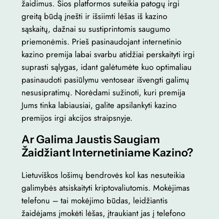
žaidimus. Šios platformos suteikia patogų irgi
greitą būdą įnešti ir išsiimti lėšas iš kazino
sąskaitų, dažnai su sustiprintomis saugumo
priemonėmis. Prieš pasinaudojant internetinio
kazino premija labai svarbu atidžiai perskaityti irgi
suprasti sąlygas, idant galėtumėte kuo optimaliau
pasinaudoti pasiūlymu ventosear išvengti galimų
nesusipratimų. Norėdami sužinoti, kuri premija
Jums tinka labiausiai, galite apsilankyti kazino
premijos irgi akcijos straipsnyje.
Ar Galima Jaustis Saugiam
Žaidžiant Internetiniame Kazino?
Lietuviškos lošimų bendrovės kol kas nesuteikia
galimybės atsiskaityti kriptovaliutomis. Mokėjimas
telefonu – tai mokėjimo būdas, leidžiantis
žaidėjams įmokėti lėšas, įtraukiant jas į telefono