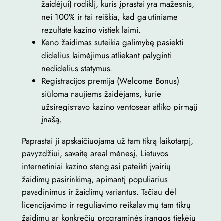
žaidėjui) rodiklį, kuris įprastai yra mažesnis,
nei 100% ir tai reiškia, kad galutiniame
rezultate kazino vistiek laimi.
Keno žaidimas suteikia galimybę pasiekti
didelius laimėjimus atliekant palyginti
nedidelius statymus.
Registracijos premija (Welcome Bonus)
siūloma naujiems žaidėjams, kurie
užsiregistravo kazino ventosear atliko pirmąjį
įnašą.
Paprastai ji apskaičiuojama už tam tikrą laikotarpį,
pavyzdžiui, savaitę areal mėnesį. Lietuvos
internetiniai kazino stengiasi pateikti įvairių
žaidimų pasirinkimą, apimantį populiarius
pavadinimus ir žaidimų variantus. Tačiau dėl
licencijavimo ir reguliavimo reikalavimų tam tikrų
žaidimų ar konkrečių programinės įrangos tiekėjų