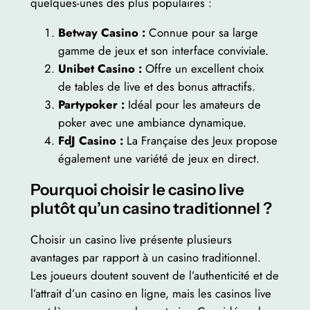
quelques-unes des plus populaires :
Betway Casino :
Connue pour sa large
gamme de jeux et son interface conviviale.
Unibet Casino :
Offre un excellent choix
de tables de live et des bonus attractifs.
Partypoker :
Idéal pour les amateurs de
poker avec une ambiance dynamique.
FdJ Casino :
La Française des Jeux propose
également une variété de jeux en direct.
Pourquoi choisir le casino live
plutôt qu’un casino traditionnel ?
Choisir un casino live présente plusieurs
avantages par rapport à un casino traditionnel.
Les joueurs doutent souvent de l’authenticité et de
l’attrait d’un casino en ligne, mais les casinos live