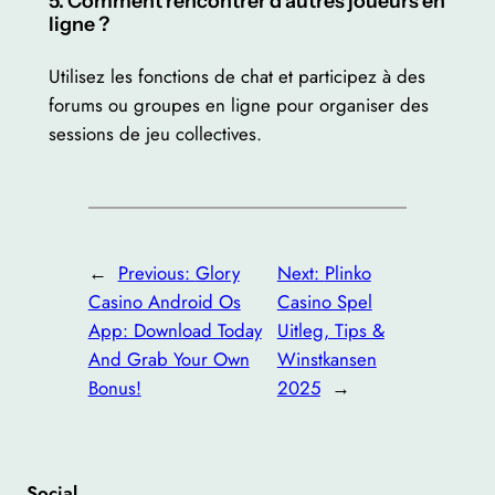
5. Comment rencontrer d’autres joueurs en
ligne ?
Utilisez les fonctions de chat et participez à des
forums ou groupes en ligne pour organiser des
sessions de jeu collectives.
←
Previous:
Glory
Next:
Plinko
Casino Android Os
Casino Spel
App: Download Today
Uitleg, Tips &
And Grab Your Own
Winstkansen
Bonus!
2025
→
Social