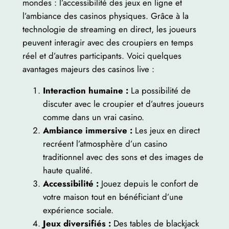
mondes : l’accessibilité des jeux en ligne et
l’ambiance des casinos physiques. Grâce à la
technologie de streaming en direct, les joueurs
peuvent interagir avec des croupiers en temps
réel et d’autres participants. Voici quelques
avantages majeurs des casinos live :
Interaction humaine :
La possibilité de
discuter avec le croupier et d’autres joueurs
comme dans un vrai casino.
Ambiance immersive :
Les jeux en direct
recréent l’atmosphère d’un casino
traditionnel avec des sons et des images de
haute qualité.
Accessibilité :
Jouez depuis le confort de
votre maison tout en bénéficiant d’une
expérience sociale.
Jeux diversifiés :
Des tables de blackjack