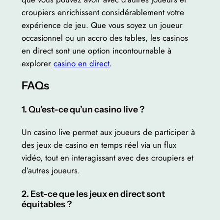
croupiers enrichissent considérablement votre
expérience de jeu. Que vous soyez un joueur
occasionnel ou un accro des tables, les casinos
en direct sont une option incontournable à
explorer
casino en direct
.
FAQs
1. Qu’est-ce qu’un casino live ?
Un casino live permet aux joueurs de participer à
des jeux de casino en temps réel via un flux
vidéo, tout en interagissant avec des croupiers et
d’autres joueurs.
2. Est-ce que les jeux en direct sont
équitables ?