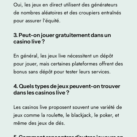
Oui, les jeux en direct utilisent des générateurs
de nombres aléatoires et des croupiers entraînés
pour assurer l’équité.
3. Peut-on jouer gratuitement dans un
casino live ?
En général, les jeux live nécessitent un dépôt
pour jouer, mais certaines plateformes offrent des
bonus sans dépôt pour tester leurs services.
4. Quels types de jeux peuvent-on trouver
dans les casinos live ?
Les casinos live proposent souvent une variété de
jeux comme la roulette, le blackjack, le poker, et
même des jeux de dés.