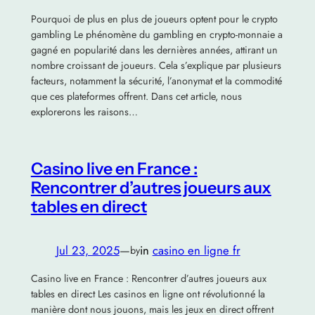
Pourquoi de plus en plus de joueurs optent pour le crypto
gambling Le phénomène du gambling en crypto-monnaie a
gagné en popularité dans les dernières années, attirant un
nombre croissant de joueurs. Cela s’explique par plusieurs
facteurs, notamment la sécurité, l’anonymat et la commodité
que ces plateformes offrent. Dans cet article, nous
explorerons les raisons…
Casino live en France :
Rencontrer d’autres joueurs aux
tables en direct
Jul 23, 2025
—
in
casino en ligne fr
by
Casino live en France : Rencontrer d’autres joueurs aux
tables en direct Les casinos en ligne ont révolutionné la
manière dont nous jouons, mais les jeux en direct offrent