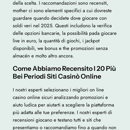
della scelta. I raccomandazioni sono recensiti,
mother ci sono elementi specifici a cui dovreste
guardare quando decidete dove giocare con
soldi veri nel 2025. Questi includono la verifica
delle opzioni bancarie, la possibilità pada giocare
live in euro, la quantità di giochi, i jackpot
disponibili, we bonus e the promozioni senza
almacén e molto altro ancora.
Come Abbiamo Recensito I 20 Più
Bei Periodi Siti Casinò Online
I nostri esperti selezionano i migliori on line
casino online sicuri analizzando promozioni e
aiuto ludica per aiutarti a scegliere la piattaforma
più adatta alle tue preferenze. I nostri esperti di
recensioni giocano e testano tutti e siti che
presentiamo o raccomandiamo fino a quando non