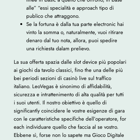
alle” “essi specialità e approach tipo di
publico che attraggono.
Se la fortuna è dalla tua parte electronic hai
vinto la somma o, naturalmente, vuoi ritirare
denaro dal tuo nota, allora, puoi spedire
una richiesta dalam prelievo.
La sua offerta spazia dalle slot device più popolari
ai giochi da tavolo classici, fino the una delle più
bei periodi sezioni di casinò live sul traffico
italiano. LeoVegas è sinonimo di affidabilità,
sicurezza e intrattenimento di alta qualità per tutti
i suoi utenti. Il nostro obiettivo è quello di
significantly coincidere le vostre esigenze di gara
con le caratteristiche specifiche dell’operatore, for
each individuare quello che faccia al se vostro.
Ebbene sì, forse non lo sapete ma Gioco Digitale