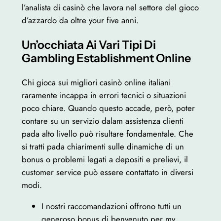
l’analista di casinò che lavora nel settore del gioco
d’azzardo da oltre your five anni.
Un’occhiata Ai Vari Tipi Di
Gambling Establishment Online
Chi gioca sui migliori casinò online italiani
raramente incappa in errori tecnici o situazioni
poco chiare. Quando questo accade, però, poter
contare su un servizio dalam assistenza clienti
pada alto livello può risultare fondamentale. Che
si tratti pada chiarimenti sulle dinamiche di un
bonus o problemi legati a depositi e prelievi, il
customer service può essere contattato in diversi
modi.
I nostri raccomandazioni offrono tutti un
generoso bonus di benvenuto per my