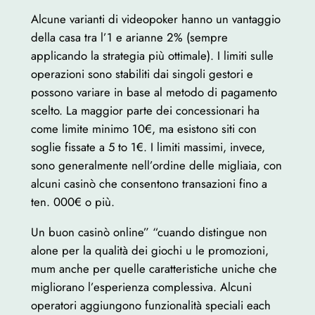
Alcune varianti di videopoker hanno un vantaggio
della casa tra l’1 e arianne 2% (sempre
applicando la strategia più ottimale). I limiti sulle
operazioni sono stabiliti dai singoli gestori e
possono variare in base al metodo di pagamento
scelto. La maggior parte dei concessionari ha
come limite minimo 10€, ma esistono siti con
soglie fissate a 5 to 1€. I limiti massimi, invece,
sono generalmente nell’ordine delle migliaia, con
alcuni casinò che consentono transazioni fino a
ten. 000€ o più.
Un buon casinò online” “cuando distingue non
alone per la qualità dei giochi u le promozioni,
mum anche per quelle caratteristiche uniche che
migliorano l’esperienza complessiva. Alcuni
operatori aggiungono funzionalità speciali each