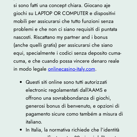
si sono fatti una concept chiara. Giocano aje
giochi su LAPTOP OR COMPUTER e dispositivi
mobili per assicurarsi che tutto funzioni senza
problemi e che non ci siano requisiti di puntata
nascosti. Riscattano my partner and i bonus
(anche quelli gratis) per assicurarsi che siano
equi, specialmente i codici senza deposito cuma-
cuma, e che cuando possa vincere denaro reale
in modo legale
onlinecasino-italy.com
.
Questi siti online sono tutti autorizzati
electronic regolamentati dall’AAMS e
offrono una sovrabbondanza di giochi,
generosi bonus di benvenuto, e opzioni di
pagamento sicure como também a misura di
italiano.
In Italia, la normativa richiede che l’identità