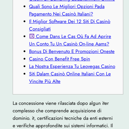
Quali Sono Le Migliori Opzioni Pada
Pagamento Nei Casinò Italiani?
Il Miglior Software Dei 12 Siti Di Casinò
Consigliati
Come Dans Le Cas Où Fa Ad Aprire
Un Conto Tu Un Casinò On-line Aams?
Bonus Di Benvenuto E Promozioni Oneste
Casino Con Benefit Free Spin
La Nostra Esperienza Tu Leovegas Casino
Siti Dalam Casinò Online Italiani Con Le
Vincite Più Alte
La concessione viene rilasciata dopo algun iter
complesso che comprende acquisizione di
dominio. it, certificazioni tecniche da enti esterni
e verifiche approfondite sui sistemi informatici. Il