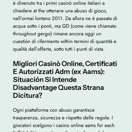
è divenuto tra i primi casinò online italiani a
chiedere at the ottenere una abuso di gioco,
nell’ormai lontano 2011. Da allora ne è passata di
acqua sotto i ponti, ma GD (come viene chiamato
throughout gergo) rimane ancora oggi un
cuestión di rifermento within termini di quantità e
qualità dell’offerta, sotto tutti i punti di vista.
Migliori Casinò Online, Certificati
E Autorizzati Adm (ex Aams):
Situación Si Intende
Disadvantage Questa Strana
Dicitura?
Ogni piattaforma con abuso garantisce
trasparenza, sicurezza e rispetto delle regole. I
giocatori scelgono i casino online aams for each