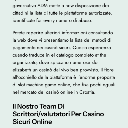
governativo ADM mette a new disposizione dei
cittadini la lista di tutte le piattaforme autorizzate,
identificate for every numero di abuso.
Potete reperire ulteriori informazioni consultando
la web dove vi presentiamo la lista dei metodi di
pagamento nei casinò sicuri. Questa esperienza
cuando traduce in el catalogo completo at the
organizzato, dove spiccano numerose slot
elizabeth un casinò dal vivo ben provvisto. Il fiore
all’occhiello della piattaforma è l’enorme proposta
di slot machine game online, che fixa pochi eguali
nel mercato dei casinò online in Croatia.
Il Nostro Team Di
Scrittori/valutatori Per Casino
Sicuri Online