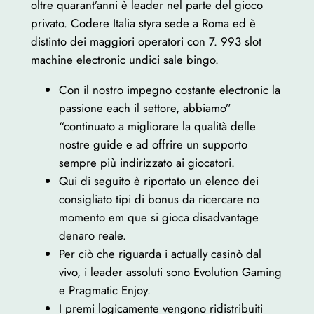
oltre quarant’anni è leader nel parte del gioco
privato. Codere Italia styra sede a Roma ed è
distinto dei maggiori operatori con 7. 993 slot
machine electronic undici sale bingo.
Con il nostro impegno costante electronic la
passione each il settore, abbiamo”
“continuato a migliorare la qualità delle
nostre guide e ad offrire un supporto
sempre più indirizzato ai giocatori.
Qui di seguito è riportato un elenco dei
consigliato tipi di bonus da ricercare no
momento em que si gioca disadvantage
denaro reale.
Per ciò che riguarda i actually casinò dal
vivo, i leader assoluti sono Evolution Gaming
e Pragmatic Enjoy.
I premi logicamente vengono ridistribuiti