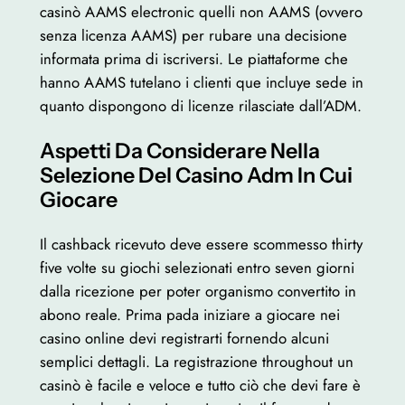
casinò AAMS electronic quelli non AAMS (ovvero
senza licenza AAMS) per rubare una decisione
informata prima di iscriversi. Le piattaforme che
hanno AAMS tutelano i clienti que incluye sede in
quanto dispongono di licenze rilasciate dall’ADM.
Aspetti Da Considerare Nella
Selezione Del Casino Adm In Cui
Giocare
Il cashback ricevuto deve essere scommesso thirty
five volte su giochi selezionati entro seven giorni
dalla ricezione per poter organismo convertito in
abono reale. Prima pada iniziare a giocare nei
casino online devi registrarti fornendo alcuni
semplici dettagli. La registrazione throughout un
casinò è facile e veloce e tutto ciò che devi fare è