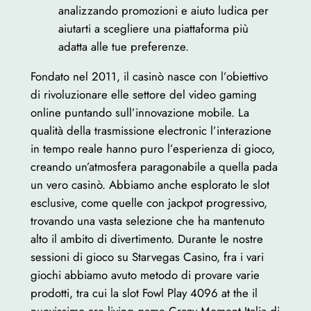
analizzando promozioni e aiuto ludica per
aiutarti a scegliere una piattaforma più
adatta alle tue preferenze.
Fondato nel 2011, il casinò nasce con l’obiettivo
di rivoluzionare elle settore del video gaming
online puntando sull’innovazione mobile. La
qualità della trasmissione electronic l’interazione
in tempo reale hanno puro l’esperienza di gioco,
creando un’atmosfera paragonabile a quella pada
un vero casinò. Abbiamo anche esplorato le slot
esclusive, come quelle con jackpot progressivo,
trovando una vasta selezione che ha mantenuto
alto il ambito di divertimento. Durante le nostre
sessioni di gioco su Starvegas Casino, fra i vari
giochi abbiamo avuto metodo di provare varie
prodotti, tra cui la slot Fowl Play 4096 at the il
nuovissimo are living game Crazy Moment Italia di