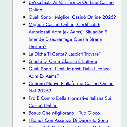
Un’occhiata Ai Vari Tipi Di On Line Casino
Online
Quali Sono I Migliori Casinò Online 2025?
Migliori Casinò Online, Certificati E
Autorizzati Adm (ex Aams): Situación Si
Intende Disadvantage Questa Strana
Dicitura?
La Dicha Ti Cerca? Lasciati Trovare”
Giochi Di Carte Classici E Lotterie
Quali Sono I Limiti Imposti Dalla Licenza
Adm Ex Aams?
Ci Sono Nuove Piattaforme Casino Online
Nel 2025?
Pro E Contro Della Normativa Italiana Sui
Casinò Online
Bonus Che Migliorano Il Tuo Gioco
I Bonus Con Assenza Di Deposito Sono