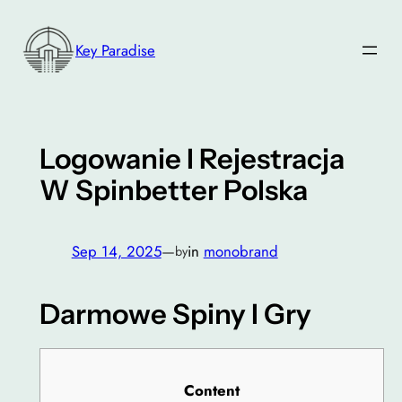
Skip
to
Key Paradise
content
Logowanie I Rejestracja
W Spinbetter Polska
Sep 14, 2025
—
in
monobrand
by
Darmowe Spiny I Gry
Content