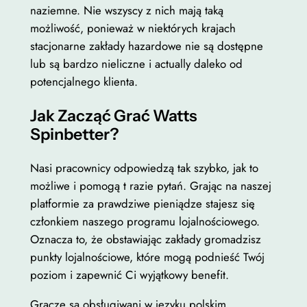
naziemne. Nie wszyscy z nich mają taką
możliwość, ponieważ w niektórych krajach
stacjonarne zakłady hazardowe nie są dostępne
lub są bardzo nieliczne i actually daleko od
potencjalnego klienta.
Jak Zacząć Grać Watts
Spinbetter?
Nasi pracownicy odpowiedzą tak szybko, jak to
możliwe i pomogą t razie pytań. Grając na naszej
platformie za prawdziwe pieniądze stajesz się
członkiem naszego programu lojalnościowego.
Oznacza to, że obstawiając zakłady gromadzisz
punkty lojalnościowe, które mogą podnieść Twój
poziom i zapewnić Ci wyjątkowy benefit.
Gracze są obsługiwani w języku polskim,