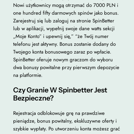
Nowi użytkownicy mogą otrzymać do 7000 PLN i
one hundred fifty darmowych spinów jako bonus.
Zarejestruj się lub zaloguj na stronie SpinBetter
lub w aplikacji, wypełnij swoje dane watts sekcji
„Moje Konto” i upewnij się,” “że Twój numer
telefonu jest aktywny. Bonus zostanie dodany do
Twojego konta bonusowego zaraz po wpłacie.
SpinBetter oferuje nowym graczom do wyboru
dwa bonusy powitalne przy pierwszym depozycie
na platformie.
Czy Granie W Spinbetter Jest
Bezpieczne?
Rejestracja odblokowuje grę na prawdziwe
pieniądze, bonus powitalny, ekskluzywne oferty i
szybkie wypłaty. Po utworzeniu konta możesz grać