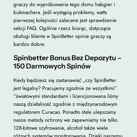
graczy do wypróbowania tego domu habgier i
bukmachera. Jeśli wystąpią problemy, watts
pierwszej kolejności zalecane jest sprawdzenie
sekcji FAQ. Ogólnie rzecz biorąc, dotyczące
obsługi klienta w SpinBetter opinie graczy są
bardzo dobre.
Spinbetter Bonus Bez Depozytu –
150 Darmowych Spinów
Kiedy będziesz się zastanawiać „czy SpinBetter
jest legalny? Pracujemy zgodnie ze wszystkimi”
“światowymi standardami i licencjonowana liśmy
naszą działalność zgodnie z międzynarodowym
regulatorem Curacao. Ponadto stale ulepszamy
nasze metody ochrony we zapewniamy nie tylko
128-bitowe szyfrowanie, alcohol także wiele
różnych systemów monitorowania. Dzięki naszemu