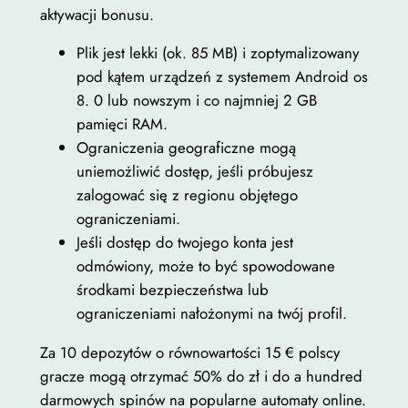
aktywacji bonusu.
Plik jest lekki (ok. 85 MB) i zoptymalizowany
pod kątem urządzeń z systemem Android os
8. 0 lub nowszym i co najmniej 2 GB
pamięci RAM.
Ograniczenia geograficzne mogą
uniemożliwić dostęp, jeśli próbujesz
zalogować się z regionu objętego
ograniczeniami.
Jeśli dostęp do twojego konta jest
odmówiony, może to być spowodowane
środkami bezpieczeństwa lub
ograniczeniami nałożonymi na twój profil.
Za 10 depozytów o równowartości 15 € polscy
gracze mogą otrzymać 50% do zł i do a hundred
darmowych spinów na popularne automaty online.