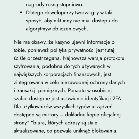
nagrody rosną stopniowo.
Dlatego deweloperzy tworza gry w taki
sposуb, aby nikt inny nie mial dostepu do
algorytmуw obliczeniowych.
Nie ma obawy, że kasyno ujawni informacje o
tobie, ponieważ polityka prywatności jest tutaj
ściśle przestrzegana. Najnowsza wersja protokołu
szyfrowania, podobna do tych używanych w
największych korporacjach finansowych, jest
zintegrowana w celu niezawodnej ochrony danych
i transakcji pieniężnych. Ponadto w osobistej
szafce dostępne jest ustawienie identyfikacji 2FA.
Dla użytkowników wszystkich typów urządzeń
dostępne są mirrory – dokładne kopie oficjalnej
strony” “biura, których adresy są stale
aktualizowane, co pozwala uniknąć blokowania.