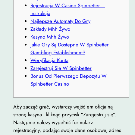
Rejestracja W Casino Spinbetter –
Instrukcja
Najlepsze Automaty Do Gry
Zakłady Mhh Żywo
Kasyno Mhh Żywo
Jakie Gry Są Dostępne W Spinbetter
Gambling Establishment?
Weryfikacja Konta
Zarejestruj Sie W Spinbetter
Bonus Od Pierwszego Depozytu W
Spinbetter Casino
Aby zacząć grać, wystarczy wejść em oficjalną
stronę kasyna i kliknąć przycisk “Zarejestruj się”.
Następnie należy wypełnić formularz
rejestracyjny, podając swoje dane osobowe, adres