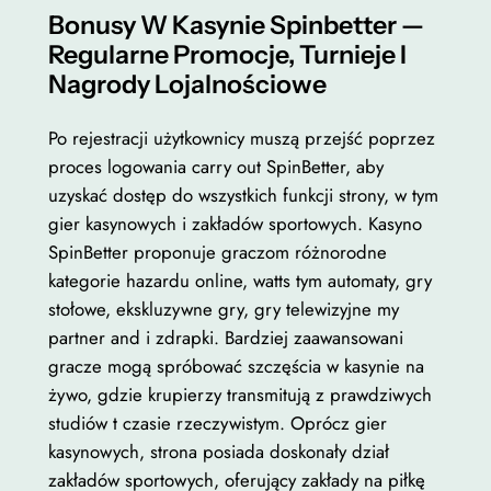
Bonusy W Kasynie Spinbetter —
Regularne Promocje, Turnieje I
Nagrody Lojalnościowe
Po rejestracji użytkownicy muszą przejść poprzez
proces logowania carry out SpinBetter, aby
uzyskać dostęp do wszystkich funkcji strony, w tym
gier kasynowych i zakładów sportowych. Kasyno
SpinBetter proponuje graczom różnorodne
kategorie hazardu online, watts tym automaty, gry
stołowe, ekskluzywne gry, gry telewizyjne my
partner and i zdrapki. Bardziej zaawansowani
gracze mogą spróbować szczęścia w kasynie na
żywo, gdzie krupierzy transmitują z prawdziwych
studiów t czasie rzeczywistym. Oprócz gier
kasynowych, strona posiada doskonały dział
zakładów sportowych, oferujący zakłady na piłkę