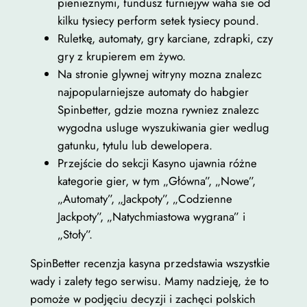
pienieznymi, fundusz turniejуw waha sie od
kilku tysiecy perform setek tysiecy pound.
Ruletkę, automaty, gry karciane, zdrapki, czy
gry z krupierem em żywo.
Na stronie glуwnej witryny mozna znalezc
najpopularniejsze automaty do habgier
Spinbetter, gdzie mozna rуwniez znalezc
wygodna usluge wyszukiwania gier wedlug
gatunku, tytulu lub dewelopera.
Przejście do sekcji Kasyno ujawnia różne
kategorie gier, w tym „Główna”, „Nowe”,
„Automaty”, „Jackpoty”, „Codzienne
Jackpoty”, „Natychmiastowa wygrana” i
„Stoły”.
SpinBetter recenzja kasyna przedstawia wszystkie
wady i zalety tego serwisu. Mamy nadzieję, że to
pomoże w podjęciu decyzji i zachęci polskich