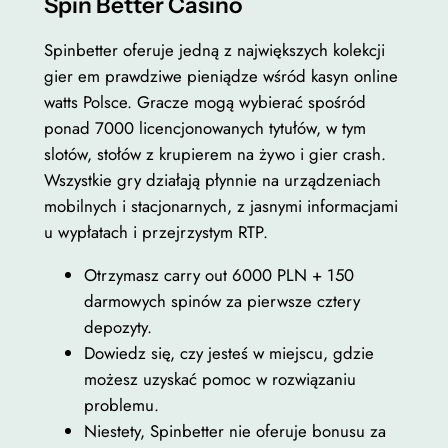
Spin Better Casino
Spinbetter oferuje jedną z największych kolekcji
gier em prawdziwe pieniądze wśród kasyn online
watts Polsce. Gracze mogą wybierać spośród
ponad 7000 licencjonowanych tytułów, w tym
slotów, stołów z krupierem na żywo i gier crash.
Wszystkie gry działają płynnie na urządzeniach
mobilnych i stacjonarnych, z jasnymi informacjami
u wypłatach i przejrzystym RTP.
Otrzymasz carry out 6000 PLN + 150
darmowych spinów za pierwsze cztery
depozyty.
Dowiedz się, czy jesteś w miejscu, gdzie
możesz uzyskać pomoc w rozwiązaniu
problemu.
Niestety, Spinbetter nie oferuje bonusu za