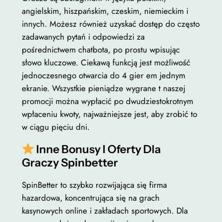
angielskim, hiszpańskim, czeskim, niemieckim i
innych. Możesz również uzyskać dostęp do często
zadawanych pytań i odpowiedzi za
pośrednictwem chatbota, po prostu wpisując
słowo kluczowe. Ciekawą funkcją jest możliwość
jednoczesnego otwarcia do 4 gier em jednym
ekranie. Wszystkie pieniądze wygrane t naszej
promocji można wypłacić po dwudziestokrotnym
wpłaceniu kwoty, najważniejsze jest, aby zrobić to
w ciągu pięciu dni.
Inne Bonusy I Oferty Dla
Graczy Spinbetter
SpinBetter to szybko rozwijająca się firma
hazardowa, koncentrująca się na grach
kasynowych online i zakładach sportowych. Dla