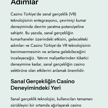
Adımlar
Casino Türkiye’de sanal gerçeklik (VR)
teknolojisinin entegrasyonu, çevrimiçi kumar
deneyiminde devrim yaratma potansiyeline
sahiptir. Bu yazıda, sanal gerçekliğin
kumarhaneler üzerindeki etkisini, gelecekteki
adımları ve Casino Türkiye’de VR teknolojisinin
benimsenmesinin ne anlama gelebileceğini
inceleyeceğiz. Yatırım maliyetlerinden tüketici
deneyimine kadar, sanal gerçekliğin casino
sektörüne olan etkilerini anlamak önemlidir.
Sanal Gerçekliğin Casino
Deneyimindeki Yeri
Sanal gerçeklik teknolojisi, kullanıcıları tamamen
sürükleyici bir ortamda ağırlayarak casino