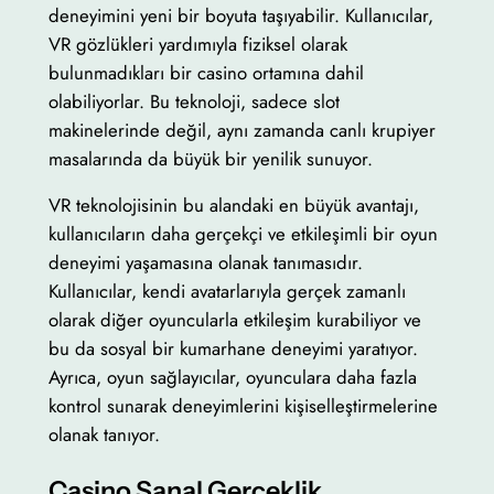
deneyimini yeni bir boyuta taşıyabilir. Kullanıcılar,
VR gözlükleri yardımıyla fiziksel olarak
bulunmadıkları bir casino ortamına dahil
olabiliyorlar. Bu teknoloji, sadece slot
makinelerinde değil, aynı zamanda canlı krupiyer
masalarında da büyük bir yenilik sunuyor.
VR teknolojisinin bu alandaki en büyük avantajı,
kullanıcıların daha gerçekçi ve etkileşimli bir oyun
deneyimi yaşamasına olanak tanımasıdır.
Kullanıcılar, kendi avatarlarıyla gerçek zamanlı
olarak diğer oyuncularla etkileşim kurabiliyor ve
bu da sosyal bir kumarhane deneyimi yaratıyor.
Ayrıca, oyun sağlayıcılar, oyunculara daha fazla
kontrol sunarak deneyimlerini kişiselleştirmelerine
olanak tanıyor.
Casino Sanal Gerçeklik