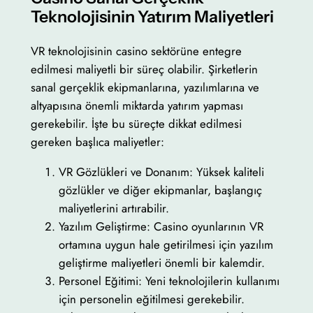
Teknolojisinin Yatırım Maliyetleri
VR teknolojisinin casino sektörüne entegre
edilmesi maliyetli bir süreç olabilir. Şirketlerin
sanal gerçeklik ekipmanlarına, yazılımlarına ve
altyapısına önemli miktarda yatırım yapması
gerekebilir. İşte bu süreçte dikkat edilmesi
gereken başlıca maliyetler:
VR Gözlükleri ve Donanım: Yüksek kaliteli
gözlükler ve diğer ekipmanlar, başlangıç
maliyetlerini artırabilir.
Yazılım Geliştirme: Casino oyunlarının VR
ortamına uygun hale getirilmesi için yazılım
geliştirme maliyetleri önemli bir kalemdir.
Personel Eğitimi: Yeni teknolojilerin kullanımı
için personelin eğitilmesi gerekebilir.