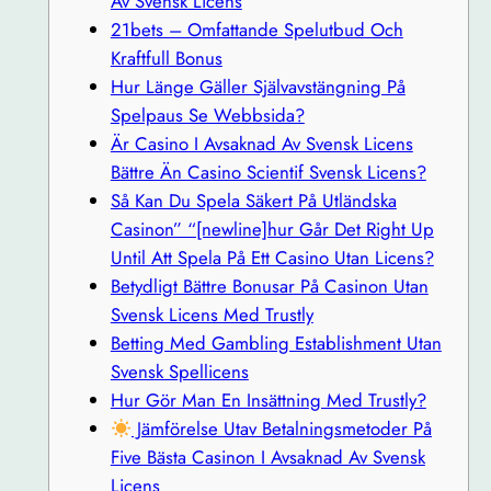
Av Svensk Licens
21bets – Omfattande Spelutbud Och
Kraftfull Bonus
Hur Länge Gäller Självavstängning På
Spelpaus Se Webbsida?
Är Casino I Avsaknad Av Svensk Licens
Bättre Än Casino Scientif Svensk Licens?
Så Kan Du Spela Säkert På Utländska
Casinon” “[newline]hur Går Det Right Up
Until Att Spela På Ett Casino Utan Licens?
Betydligt Bättre Bonusar På Casinon Utan
Svensk Licens Med Trustly
Betting Med Gambling Establishment Utan
Svensk Spellicens
Hur Gör Man En Insättning Med Trustly?
Jämförelse Utav Betalningsmetoder På
Five Bästa Casinon I Avsaknad Av Svensk
Licens