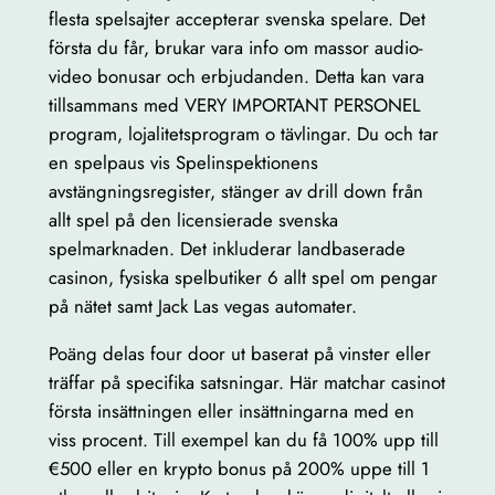
flesta spelsajter accepterar svenska spelare. Det
första du får, brukar vara info om massor audio-
video bonusar och erbjudanden. Detta kan vara
tillsammans med VERY IMPORTANT PERSONEL
program, lojalitetsprogram o tävlingar. Du och tar
en spelpaus vis Spelinspektionens
avstängningsregister, stänger av drill down från
allt spel på den licensierade svenska
spelmarknaden. Det inkluderar landbaserade
casinon, fysiska spelbutiker 6 allt spel om pengar
på nätet samt Jack Las vegas automater.
Poäng delas four door ut baserat på vinster eller
träffar på specifika satsningar. Här matchar casinot
första insättningen eller insättningarna med en
viss procent. Till exempel kan du få 100% upp till
€500 eller en krypto bonus på 200% uppe till 1