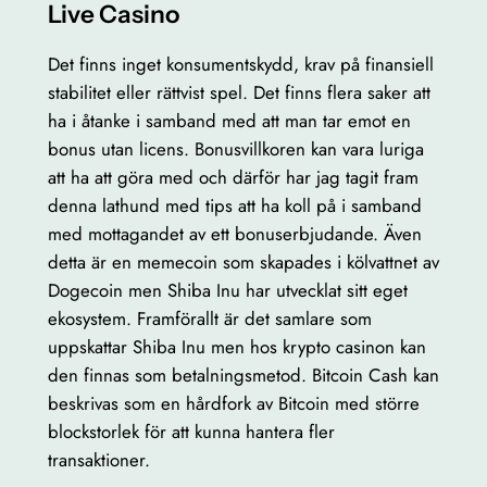
Live Casino
Det finns inget konsumentskydd, krav på finansiell
stabilitet eller rättvist spel. Det finns flera saker att
ha i åtanke i samband med att man tar emot en
bonus utan licens. Bonusvillkoren kan vara luriga
att ha att göra med och därför har jag tagit fram
denna lathund med tips att ha koll på i samband
med mottagandet av ett bonuserbjudande. Även
detta är en memecoin som skapades i kölvattnet av
Dogecoin men Shiba Inu har utvecklat sitt eget
ekosystem. Framförallt är det samlare som
uppskattar Shiba Inu men hos krypto casinon kan
den finnas som betalningsmetod. Bitcoin Cash kan
beskrivas som en hårdfork av Bitcoin med större
blockstorlek för att kunna hantera fler
transaktioner.