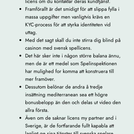
licens om du kontaktar deras kundtjänst.
Framförallt är det smidigt för att slippa fylla i
massa uppgifter men vanligtvis krävs en
KYC-process för att styrka identiteten vid
uttag.
Med det sagt skall du inte stirra dig blind på
casinon med svensk spellicens.
Det här sker inte i någon större balana ännu,
men de är ett medel som Spelinspektionen
har mulighed for komma att konstruera till
mer framöver.
Dessutom belönar de andra å tredje
insättning mediterranean sea ett högre
bonusbelopp än den och delas ut video den
allra första.
Även om de saknar licens my partner and i
Sverige, är de fortfarande fullt kapabla att
lagligt ge sina tjänster till svenska spelare.