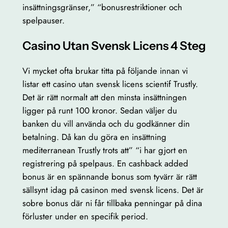
insättningsgränser,” “bonusrestriktioner och
spelpauser.
Casino Utan Svensk Licens 4 Steg
Vi mycket ofta brukar titta på följande innan vi
listar ett casino utan svensk licens scientif Trustly.
Det är rätt normalt att den minsta insättningen
ligger på runt 100 kronor. Sedan väljer du
banken du vill använda och du godkänner din
betalning. Då kan du göra en insättning
mediterranean Trustly trots att” “i har gjort en
registrering på spelpaus. En cashback added
bonus är en spännande bonus som tyvärr är rätt
sällsynt idag på casinon med svensk licens. Det är
sobre bonus där ni får tillbaka penningar på dina
förluster under en specifik period.