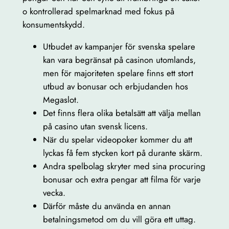
o kontrollerad spelmarknad med fokus på
konsumentskydd.
Utbudet av kampanjer för svenska spelare
kan vara begränsat på casinon utomlands,
men för majoriteten spelare finns ett stort
utbud av bonusar och erbjudanden hos
Megaslot.
Det finns flera olika betalsätt att välja mellan
på casino utan svensk licens.
När du spelar videopoker kommer du att
lyckas få fem stycken kort på durante skärm.
Andra spelbolag skryter med sina procuring
bonusar och extra pengar att filma för varje
vecka.
Därför måste du använda en annan
betalningsmetod om du vill göra ett uttag.