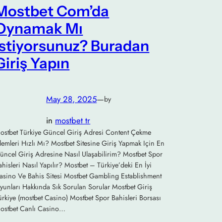
Mostbet Com’da
Oynamak Mı
Istiyorsunuz? Buradan
Giriş Yapın
May 28, 2025
—
by
in
mostbet tr
ostbet Türkiye Güncel Giriş Adresi Content Çekme
̇şlemleri Hızlı Mı? Mostbet Sitesine Giriş Yapmak Için En
üncel Giriş Adresine Nasıl Ulaşabilirim? Mostbet Spor
ahisleri Nasıl Yapılır? Mostbet – Türkiye’deki En İyi
asino Ve Bahis Sitesi Mostbet Gambling Establishment
yunları Hakkında Sık Sorulan Sorular Mostbet Giriş
ürkiye (mostbet Casino) Mostbet Spor Bahisleri Borsası
ostbet Canlı Casino…