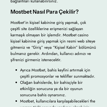
bağlantıları kullanabilirsiniz.
Mostbet Nasıl Para Çekilir?
Mostbet’in kişisel kabinine giriş yapmak, çok
çeşitli site özelliklerine erişmenizi sağlayan
karmaşık olmayan bir işlemdir. Mostbet casino
kişisel kabinine giriş yapmak için resmi web siteye
gitmeniz ve “Giriş” veya “Kişisel Kabin” bölümünü
bulmanız gerekir. Ardından, kullanıcı adınızı ve
şifrenizi girmeniz istenecektir.
Ayrıca Mostbet, bahis keyfini artırmak için
çeşitli promosyonlar ve teklifler sunmaktadır.
Olağan bahislerde, bir bahisçiyle bir
etkinliğin sonucuna ya da bir oyunun
sonucuna bahis oynarsınız.
Mostbet, kullanıcılara karşılaşabilecekleri the