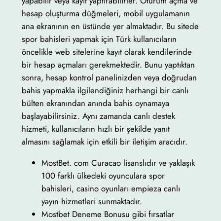
yapabilir veya kayıt yaptırabilirler. Oturum açma ve
hesap oluşturma düğmeleri, mobil uygulamanın
ana ekranının en üstünde yer almaktadır. Bu sitede
spor bahisleri yapmak için Türk kullanıcıların
öncelikle web sitelerine kayıt olarak kendilerinde
bir hesap açmaları gerekmektedir. Bunu yaptıktan
sonra, hesap kontrol panelinizden veya doğrudan
bahis yapmakla ilgilendiğiniz herhangi bir canlı
bülten ekranından anında bahis oynamaya
başlayabilirsiniz. Aynı zamanda canlı destek
hizmeti, kullanıcıların hızlı bir şekilde yanıt
almasını sağlamak için etkili bir iletişim aracıdır.
MostBet. com Curacao lisanslıdır ve yaklaşık
100 farklı ülkedeki oyunculara spor
bahisleri, casino oyunları empieza canlı
yayın hizmetleri sunmaktadır.
Mostbet Deneme Bonusu gibi fırsatlar