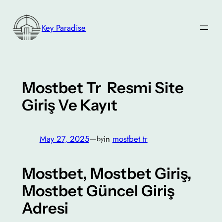
Skip
to
Key Paradise
content
Mostbet Tr ️ Resmi Site
Giriş Ve Kayıt
May 27, 2025
—
in
mostbet tr
by
Mostbet, Mostbet Giriş,
Mostbet Güncel Giriş
Adresi