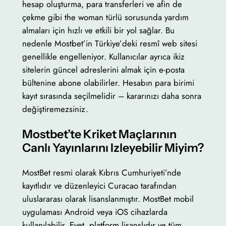
hesap oluşturma, para transferleri ve afin de
çekme gibi the woman türlü sorusunda yardım
almaları için hızlı ve etkili bir yol sağlar. Bu
nedenle Mostbet’in Türkiye’deki resmî web sitesi
genellikle engelleniyor. Kullanıcılar ayrıca ikiz
sitelerin güncel adreslerini almak için e-posta
bültenine abone olabilirler. Hesabın para birimi
kayıt sırasında seçilmelidir – kararınızı daha sonra
değiştiremezsiniz.
Mostbet’te Kriket Maçlarının
Canlı Yayınlarını Izleyebilir Miyim?
MostBet resmi olarak Kıbrıs Cumhuriyeti’nde
kayıtlıdır ve düzenleyici Curacao tarafından
uluslararası olarak lisanslanmıştır. MostBet mobil
uygulaması Android veya iOS cihazlarda
kullanılabilir. Evet, platform lisanslıdır ve tüm