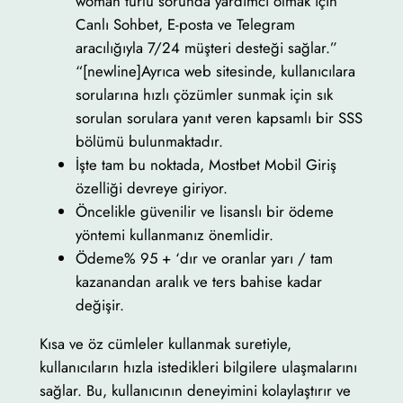
woman türlü sorunda yardımcı olmak için
Canlı Sohbet, E-posta ve Telegram
aracılığıyla 7/24 müşteri desteği sağlar.”
“[newline]Ayrıca web sitesinde, kullanıcılara
sorularına hızlı çözümler sunmak için sık
sorulan sorulara yanıt veren kapsamlı bir SSS
bölümü bulunmaktadır.
İşte tam bu noktada, Mostbet Mobil Giriş
özelliği devreye giriyor.
Öncelikle güvenilir ve lisanslı bir ödeme
yöntemi kullanmanız önemlidir.
Ödeme% 95 + ‘dır ve oranlar yarı / tam
kazanandan aralık ve ters bahise kadar
değişir.
Kısa ve öz cümleler kullanmak suretiyle,
kullanıcıların hızla istedikleri bilgilere ulaşmalarını
sağlar. Bu, kullanıcının deneyimini kolaylaştırır ve