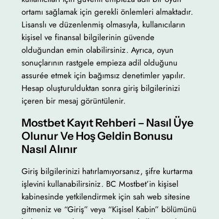
ortamı sağlamak için gerekli önlemleri almaktadır.
Lisanslı ve düzenlenmiş olmasıyla, kullanıcıların
kişisel ve finansal bilgilerinin güvende
olduğundan emin olabilirsiniz. Ayrıca, oyun
sonuçlarının rastgele empieza adil olduğunu
assurée etmek için bağımsız denetimler yapılır.
Hesap oluşturulduktan sonra giriş bilgilerinizi
içeren bir mesaj görüntülenir.
Mostbet Kayıt Rehberi – Nasıl Üye
Olunur Ve Hoş Geldin Bonusu
Nasıl Alınır
Giriş bilgilerinizi hatırlamıyorsanız, şifre kurtarma
işlevini kullanabilirsiniz. BC Mostbet’in kişisel
kabinesinde yetkilendirmek için sah web sitesine
gitmeniz ve “Giriş” veya “Kişisel Kabin” bölümünü