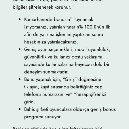
bilgiler şifrelenerek korunur.”
Kumarhanede bonusla” “oynamak
istiyorsanız, yatırılan tutarın% 100’ünün ilk
afin de yatırma işlemini yaptıktan sonra
hesabınıza yatırılacaksınız.
Geniş oyun seçenekleri, mobil uyumluluk,
güvenilirlik ve kullanıcı dostu yaklaşımı
sayesinde kullanıcılarına heyecan dolu bir
deneyim sunmaktadır.
Bunu yapmak için, “Giriş” düğmesine
tıklayın, kayıt sırasında belirttiğiniz cep
telefonu numarasını ve” “hesap şifrenizi
girin.
Bahis şirketi oyunculara oldukça geniş bonus
programı sunuyor.
Bahis sektöründe öne çıkan kriterlerden biri,