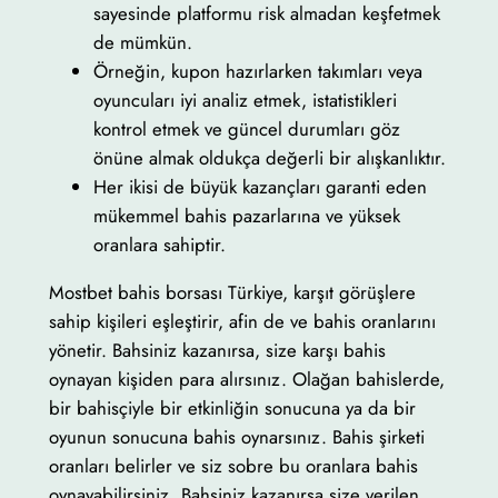
sayesinde platformu risk almadan keşfetmek
de mümkün.
Örneğin, kupon hazırlarken takımları veya
oyuncuları iyi analiz etmek, istatistikleri
kontrol etmek ve güncel durumları göz
önüne almak oldukça değerli bir alışkanlıktır.
Her ikisi de büyük kazançları garanti eden
mükemmel bahis pazarlarına ve yüksek
oranlara sahiptir.
Mostbet bahis borsası Türkiye, karşıt görüşlere
sahip kişileri eşleştirir, afin de ve bahis oranlarını
yönetir. Bahsiniz kazanırsa, size karşı bahis
oynayan kişiden para alırsınız. Olağan bahislerde,
bir bahisçiyle bir etkinliğin sonucuna ya da bir
oyunun sonucuna bahis oynarsınız. Bahis şirketi
oranları belirler ve siz sobre bu oranlara bahis
oynayabilirsiniz. Bahsiniz kazanırsa size verilen