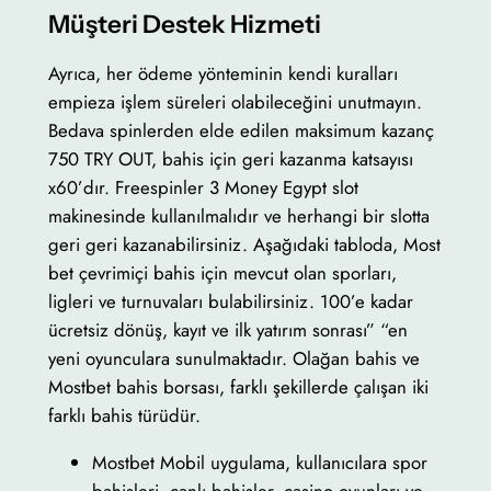
Müşteri Destek Hizmeti
Ayrıca, her ödeme yönteminin kendi kuralları
empieza işlem süreleri olabileceğini unutmayın.
Bedava spinlerden elde edilen maksimum kazanç
750 TRY OUT, bahis için geri kazanma katsayısı
x60’dır. Freespinler 3 Money Egypt slot
makinesinde kullanılmalıdır ve herhangi bir slotta
geri geri kazanabilirsiniz. Aşağıdaki tabloda, Most
bet çevrimiçi bahis için mevcut olan sporları,
ligleri ve turnuvaları bulabilirsiniz. 100’e kadar
ücretsiz dönüş, kayıt ve ilk yatırım sonrası” “en
yeni oyunculara sunulmaktadır. Olağan bahis ve
Mostbet bahis borsası, farklı şekillerde çalışan iki
farklı bahis türüdür.
Mostbet Mobil uygulama, kullanıcılara spor