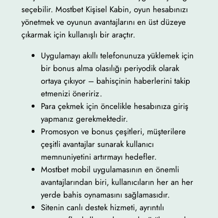
seçebilir. Mostbet Kişisel Kabin, oyun hesabınızı
yönetmek ve oyunun avantajlarını en üst düzeye
çıkarmak için kullanışlı bir araçtır.
Uygulamayı akıllı telefonunuza yüklemek için
bir bonus alma olasılığı periyodik olarak
ortaya çıkıyor – bahisçinin haberlerini takip
etmenizi öneririz.
Para çekmek için öncelikle hesabınıza giriş
yapmanız gerekmektedir.
Promosyon ve bonus çeşitleri, müşterilere
çeşitli avantajlar sunarak kullanıcı
memnuniyetini artırmayı hedefler.
Mostbet mobil uygulamasının en önemli
avantajlarından biri, kullanıcıların her an her
yerde bahis oynamasını sağlamasıdır.
Sitenin canlı destek hizmeti, ayrıntılı