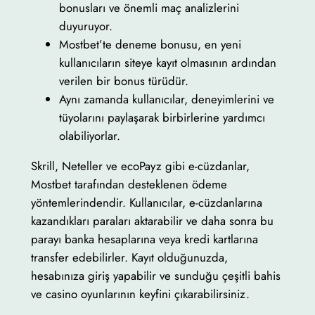
bonusları ve önemli maç analizlerini
duyuruyor.
Mostbet’te deneme bonusu, en yeni
kullanıcıların siteye kayıt olmasının ardından
verilen bir bonus türüdür.
Aynı zamanda kullanıcılar, deneyimlerini ve
tüyolarını paylaşarak birbirlerine yardımcı
olabiliyorlar.
Skrill, Neteller ve ecoPayz gibi e-cüzdanlar,
Mostbet tarafından desteklenen ödeme
yöntemlerindendir. Kullanıcılar, e-cüzdanlarına
kazandıkları paraları aktarabilir ve daha sonra bu
parayı banka hesaplarına veya kredi kartlarına
transfer edebilirler. Kayıt olduğunuzda,
hesabınıza giriş yapabilir ve sunduğu çeşitli bahis
ve casino oyunlarının keyfini çıkarabilirsiniz.