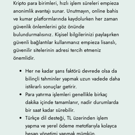
Kripto para birimleri, hızlı işlem süreleri empieza
anonimlik avantajı sunar. Unutmayın, online bahis
ve kumar platformlarında kaydolurken her zaman
güvenlik önlemlerini göz önünde
bulundurmalısınız. Kişisel bilgilerinizi paylaşırken
güvenli bağlantılar kullanmanız empieza lisanslı,
güvenilir sitelerinin adresi tercih etmeniz
önemlidir.
Her ne kadar şans faktörü devrede olsa da
bilinçli tahminler yapmak uzun vadede daha
istikrarlı sonuçlar getirir.
Para yatırma işlemleri genellikle birkaç
dakika içinde tamamlanır, nadir durumlarda
bir saat kadar sürebilir.
Türkçe dil desteği, TL üzerinden işlem
yapma ve yerel ödeme metotlarıyla kolayca
hesap yönetimi yapmak mümkün.