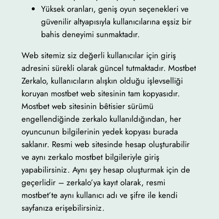
Yüksek oranları, geniş oyun seçenekleri ve
güvenilir altyapısıyla kullanıcılarına eşsiz bir
bahis deneyimi sunmaktadır.
Web sitemiz siz değerli kullanıcılar için giriş
adresini sürekli olarak güncel tutmaktadır. Mostbet
Zerkalo, kullanıcıların alışkın olduğu işlevselliği
koruyan mostbet web sitesinin tam kopyasıdır.
Mostbet web sitesinin bêtisier sürümü
engellendiğinde zerkalo kullanıldığından, her
oyuncunun bilgilerinin yedek kopyası burada
saklanır. Resmi web sitesinde hesap oluşturabilir
ve aynı zerkalo mostbet bilgileriyle giriş
yapabilirsiniz. Aynı şey hesap oluşturmak için de
geçerlidir – zerkalo’ya kayıt olarak, resmi
mostbet’te aynı kullanıcı adı ve şifre ile kendi
sayfanıza erişebilirsiniz.