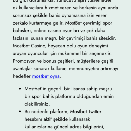
Bu gibi durumlarda, sunucuyu aşırı yüklemeden
ek kullanıcılara hizmet veren ve herkesin aynı anda
sorunsuz şekilde bahis oynamasına izin veren
zerkalo kurtarmaya gelir. MostBet çevrimiçi spor
bahisleri, online casino oyunları ve çok daha
fazlasını sunan meşru bir çevrimiçi bahis sitesidir.
Mostbet Casino, heyecan dolu oyun deneyimi
arayan oyuncular için mükemmel bir seçenektir.
Promosyon ve bonus çeşitleri, müşterilere çeşitli
avantajlar sunarak kullanıcı memnuniyetini artırmayı
hedefler
mostbet oyna
.
Mostbet’in geçerli bir lisansa sahip meşru
bir spor bahis platformu olduğundan emin
olabilirsiniz.
Bu nedenle platform, Mostbet Twitter
hesabını aktif şekilde kullanarak
kullanıcılarına güncel adres bilgilerini,