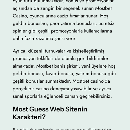
oyun türü bulunmaktadır. Bonus ve promosyonlar
açısından da zengin bir seçenek sunan Mostbet
Casino, oyuncularına cazip fırsatlar sunar. Hoş
geldin bonusları, para yatırma bonusları, ücretsiz
spinler gibi çeşitli promosyonlarla kullanıcılarına
daha fazla kazanma şansı verir.
Ayrıca, düzenli turnuvalar ve kişiselleştirilmiş
promosyon teklifleri de olumlu geri bildirimler
almaktadır. Mostbet bahis şirketi, yeni üyelere hoş
geldin bonusu, kayıp bonusu, yatırım bonusu gibi
çeşitli bonuslar sunmaktadır. Mostbet casino’da
gerçek bir casino deneyimi yaşayabilir ve ayrıca
sanal sporlarla eğlenceli zaman geçirebilirsiniz.
Most Guess Web Sitenin
Karakteri?