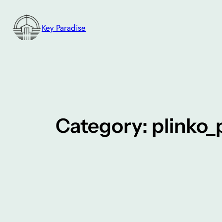
Skip
to
Key Paradise
content
Category:
plinko_