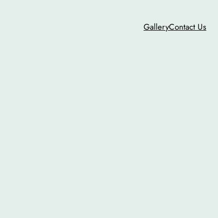
Gallery
Contact Us