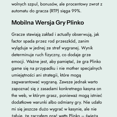
wolnych szpul, bonusów, ale procentowy zwrot z
automatu do gracza (RTP) sięga 99%.
Mobilna Wersja Gry Plinko
Gracze stawiają zakład i actually obserwują, jak
factor spada przez rod przeszkód, zanim
wyląduje w jednej ze stref wygranej. Wynik
determinuje ruch fizyczny, co dodaje grze
emocji. Ważne jest, aby pamiętać, że gra Plinko
game się na przypadku i nie mother specjalnych
umiejętności ani strategii, które mogą
zagwarantować wygraną. Zawsze jednak warto
zapoznać się z zasadami konkretnego kasyna on
the web, w którym grasz, ponieważ mogą istnieć
dodatkowe warunki albo odmiany gry. Nie udało
mi się jeszcze dużo wygrać w kasynie, ale nie
żałuję, że zacząłem grać watts Plinko – świeżą