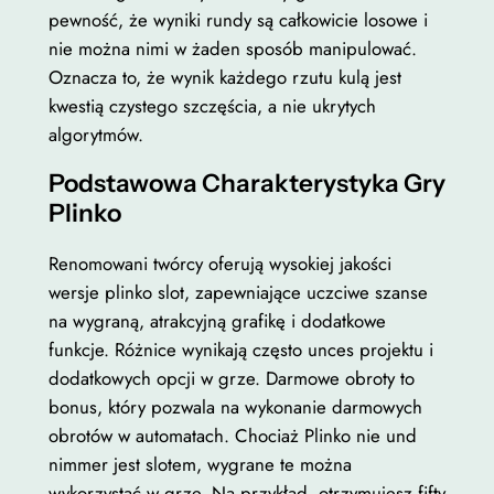
pewność, że wyniki rundy są całkowicie losowe i
nie można nimi w żaden sposób manipulować.
Oznacza to, że wynik każdego rzutu kulą jest
kwestią czystego szczęścia, a nie ukrytych
algorytmów.
Podstawowa Charakterystyka Gry
Plinko
Renomowani twórcy oferują wysokiej jakości
wersje plinko slot, zapewniające uczciwe szanse
na wygraną, atrakcyjną grafikę i dodatkowe
funkcje. Różnice wynikają często unces projektu i
dodatkowych opcji w grze. Darmowe obroty to
bonus, który pozwala na wykonanie darmowych
obrotów w automatach. Chociaż Plinko nie und
nimmer jest slotem, wygrane te można
wykorzystać w grze. Na przykład, otrzymujesz fifty