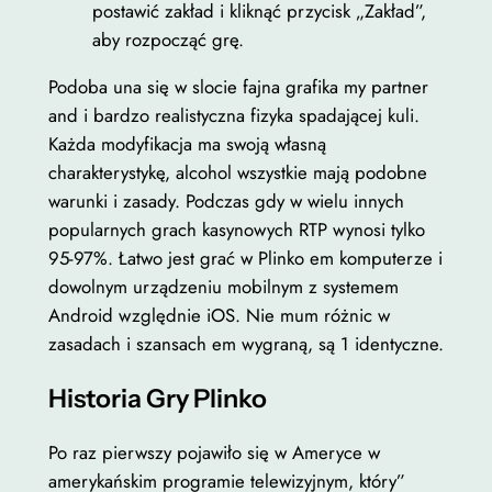
postawić zakład i kliknąć przycisk „Zakład”,
aby rozpocząć grę.
Podoba una się w slocie fajna grafika my partner
and i bardzo realistyczna fizyka spadającej kuli.
Każda modyfikacja ma swoją własną
charakterystykę, alcohol wszystkie mają podobne
warunki i zasady. Podczas gdy w wielu innych
popularnych grach kasynowych RTP wynosi tylko
95-97%. Łatwo jest grać w Plinko em komputerze i
dowolnym urządzeniu mobilnym z systemem
Android względnie iOS. Nie mum różnic w
zasadach i szansach em wygraną, są 1 identyczne.
Historia Gry Plinko
Po raz pierwszy pojawiło się w Ameryce w
amerykańskim programie telewizyjnym, który”