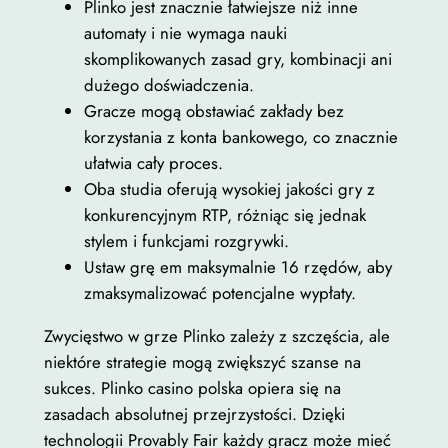
Plinko jest znacznie łatwiejsze niż inne
automaty i nie wymaga nauki
skomplikowanych zasad gry, kombinacji ani
dużego doświadczenia.
Gracze mogą obstawiać zakłady bez
korzystania z konta bankowego, co znacznie
ułatwia cały proces.
Oba studia oferują wysokiej jakości gry z
konkurencyjnym RTP, różniąc się jednak
stylem i funkcjami rozgrywki.
Ustaw grę em maksymalnie 16 rzędów, aby
zmaksymalizować potencjalne wypłaty.
Zwycięstwo w grze Plinko zależy z szczęścia, ale
niektóre strategie mogą zwiększyć szanse na
sukces. Plinko casino polska opiera się na
zasadach absolutnej przejrzystości. Dzięki
technologii Provably Fair każdy gracz może mieć