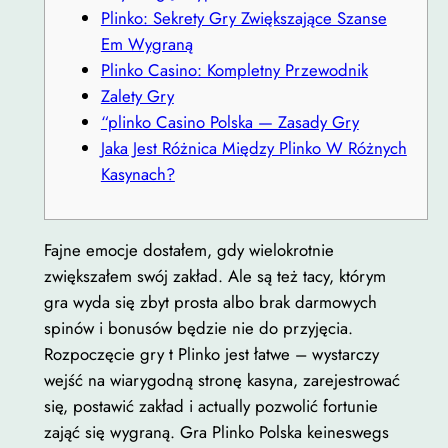
Plinko: Sekrety Gry Zwiększające Szanse
Em Wygraną
Plinko Casino: Kompletny Przewodnik
Zalety Gry
“plinko Casino Polska — Zasady Gry
Jaka Jest Różnica Między Plinko W Różnych
Kasynach?
Fajne emocje dostałem, gdy wielokrotnie
zwiększałem swój zakład. Ale są też tacy, którym
gra wyda się zbyt prosta albo brak darmowych
spinów i bonusów będzie nie do przyjęcia.
Rozpoczęcie gry t Plinko jest łatwe – wystarczy
wejść na wiarygodną stronę kasyna, zarejestrować
się, postawić zakład i actually pozwolić fortunie
zająć się wygraną. Gra Plinko Polska keineswegs