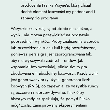
producenta Franka Wayne’a, który chciał
dodać element losowości my partner and i
zabawy do programu.
Wszystkie rzuty kulą są od siebie niezależne, a
wyniku nie można przewidzieć na podstawie
poprzednich wyników. Próby znalezienia wzorców
lub przewidzenia ruchu kuli będą bezużyteczne,
ponieważ persis gra jest zaprogramowana tak,
aby nie wykazywała żadnych trendów. Jak
wspomnieliśmy wcześniej, plinko slot to gra
zbudowana em absolutnej losowości. Każdy wynik
jest generowany przy użyciu generatora liczb
losowych (RNG), co zapewnia, że wszystkie rundy
są uczciwe i nieprzewidywalne. Niektórzy
historycy raffgier spekulują, że pomysł Plinko
mógł zostać zainspirowany eksperymentami