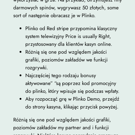
darmowych spinów, wygrywasz 50 złotych, some
sort of następnie obracasz je w Plinko.
Plinko od Red stripe przypomina klasyczny
system telewizyjny Price is usually Right,
przystosowany dla klientów kasyn online.
Różnią się one pod względem jakości
grafiki, poziomów zakładów we funkcji
rozgrywki.
Najczęściej tego rodzaju bonusy
aktywowane” “są poprzez kod promocyjny
do plinko, który wpisuje się podczas wpłaty.
Aby rozpocząć grę w Plinko Demo, przejdź
do strony kasyna, klikając przycisk powyżej.
Różnią się one pod względem jakości grafiki,
poziomów zakładów my partner and i funkcji