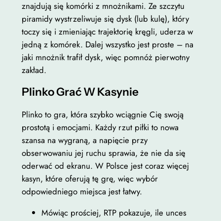
znajdują się komórki z mnożnikami. Ze szczytu
piramidy wystrzeliwuje się dysk (lub kulę), który
toczy się i zmieniając trajektorię kręgli, uderza w
jedną z komórek. Dalej wszystko jest proste – na
jaki mnożnik trafił dysk, więc pomnóż pierwotny
zakład.
Plinko Grać W Kasynie
Plinko to gra, która szybko wciągnie Cię swoją
prostotą i emocjami. Każdy rzut piłki to nowa
szansa na wygraną, a napięcie przy
obserwowaniu jej ruchu sprawia, że nie da się
oderwać od ekranu. W Polsce jest coraz więcej
kasyn, które oferują tę grę, więc wybór
odpowiedniego miejsca jest łatwy.
Mówiąc prościej, RTP pokazuje, ile unces