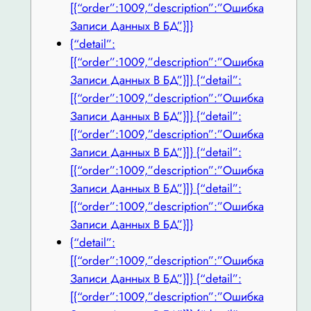
[{“order”:1009,”description”:”Ошибка
Записи Данных В БД”}]}
{“detail”:
[{“order”:1009,”description”:”Ошибка
Записи Данных В БД”}]} {“detail”:
[{“order”:1009,”description”:”Ошибка
Записи Данных В БД”}]} {“detail”:
[{“order”:1009,”description”:”Ошибка
Записи Данных В БД”}]} {“detail”:
[{“order”:1009,”description”:”Ошибка
Записи Данных В БД”}]} {“detail”:
[{“order”:1009,”description”:”Ошибка
Записи Данных В БД”}]}
{“detail”:
[{“order”:1009,”description”:”Ошибка
Записи Данных В БД”}]} {“detail”:
[{“order”:1009,”description”:”Ошибка