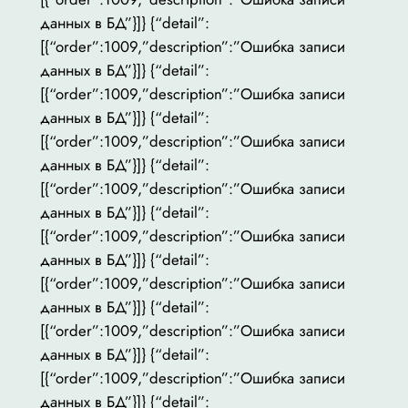
данных в БД”}]} {“detail”:
[{“order”:1009,”description”:”Ошибка записи
данных в БД”}]} {“detail”:
[{“order”:1009,”description”:”Ошибка записи
данных в БД”}]} {“detail”:
[{“order”:1009,”description”:”Ошибка записи
данных в БД”}]} {“detail”:
[{“order”:1009,”description”:”Ошибка записи
данных в БД”}]} {“detail”:
[{“order”:1009,”description”:”Ошибка записи
данных в БД”}]} {“detail”:
[{“order”:1009,”description”:”Ошибка записи
данных в БД”}]} {“detail”:
[{“order”:1009,”description”:”Ошибка записи
данных в БД”}]} {“detail”:
[{“order”:1009,”description”:”Ошибка записи
данных в БД”}]} {“detail”: