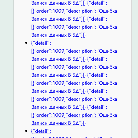
Записи Данных В БД”}]} {“detail”:
[{“order”:1009,”description”:”Ошибка
Записи Данных В БД”}]} {“detail”:
[{“order”:1009,”description”:”Ошибка
Записи Данных В БД”}]}
{“detail”:
[{“order”:1009,”description”:”Ошибка
Записи Данных В БД”}]} {“detail”:
[{“order”:1009,”description”:”Ошибка
Записи Данных В БД”}]} {“detail”:
[{“order”:1009,”description”:”Ошибка
Записи Данных В БД”}]} {“detail”:
[{“order”:1009,”description”:”Ошибка
Записи Данных В БД”}]} {“detail”:
[{“order”:1009,”description”:”Ошибка
Записи Данных В БД”}]}
{“detail”: