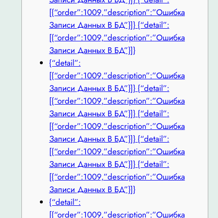
[{“order”:1009,”description”:”Ошибка
Записи Данных В БД”}]} {“detail”:
[{“order”:1009,”description”:”Ошибка
Записи Данных В БД”}]}
{“detail”:
[{“order”:1009,”description”:”Ошибка
Записи Данных В БД”}]} {“detail”:
[{“order”:1009,”description”:”Ошибка
Записи Данных В БД”}]} {“detail”:
[{“order”:1009,”description”:”Ошибка
Записи Данных В БД”}]} {“detail”:
[{“order”:1009,”description”:”Ошибка
Записи Данных В БД”}]} {“detail”:
[{“order”:1009,”description”:”Ошибка
Записи Данных В БД”}]}
{“detail”:
[{“order”:1009,”description”:”Ошибка