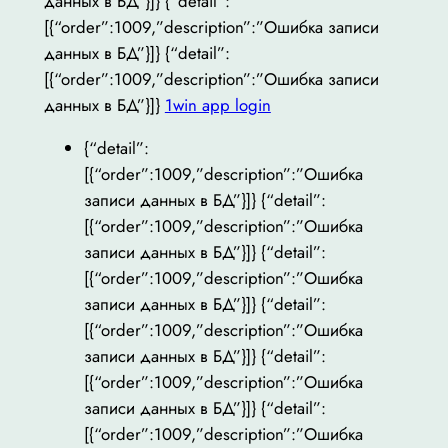
данных в БД”}]} {“detail”:
[{“order”:1009,”description”:”Ошибка записи
данных в БД”}]} {“detail”:
[{“order”:1009,”description”:”Ошибка записи
данных в БД”}]}
1win app login
{“detail”:
[{“order”:1009,”description”:”Ошибка
записи данных в БД”}]} {“detail”:
[{“order”:1009,”description”:”Ошибка
записи данных в БД”}]} {“detail”:
[{“order”:1009,”description”:”Ошибка
записи данных в БД”}]} {“detail”:
[{“order”:1009,”description”:”Ошибка
записи данных в БД”}]} {“detail”:
[{“order”:1009,”description”:”Ошибка
записи данных в БД”}]} {“detail”:
[{“order”:1009,”description”:”Ошибка