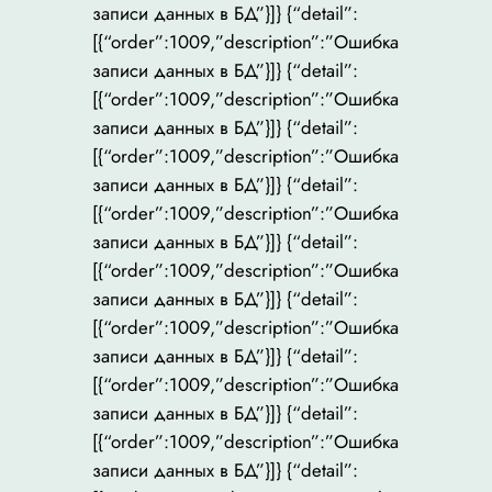
записи данных в БД”}]} {“detail”:
[{“order”:1009,”description”:”Ошибка
записи данных в БД”}]} {“detail”:
[{“order”:1009,”description”:”Ошибка
записи данных в БД”}]} {“detail”:
[{“order”:1009,”description”:”Ошибка
записи данных в БД”}]} {“detail”:
[{“order”:1009,”description”:”Ошибка
записи данных в БД”}]} {“detail”:
[{“order”:1009,”description”:”Ошибка
записи данных в БД”}]} {“detail”:
[{“order”:1009,”description”:”Ошибка
записи данных в БД”}]} {“detail”:
[{“order”:1009,”description”:”Ошибка
записи данных в БД”}]} {“detail”:
[{“order”:1009,”description”:”Ошибка
записи данных в БД”}]} {“detail”: