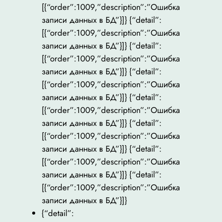
[{“order”:1009,”description”:”Ошибка
записи данных в БД”}]} {“detail”:
[{“order”:1009,”description”:”Ошибка
записи данных в БД”}]} {“detail”:
[{“order”:1009,”description”:”Ошибка
записи данных в БД”}]} {“detail”:
[{“order”:1009,”description”:”Ошибка
записи данных в БД”}]} {“detail”:
[{“order”:1009,”description”:”Ошибка
записи данных в БД”}]} {“detail”:
[{“order”:1009,”description”:”Ошибка
записи данных в БД”}]} {“detail”:
[{“order”:1009,”description”:”Ошибка
записи данных в БД”}]} {“detail”:
[{“order”:1009,”description”:”Ошибка
записи данных в БД”}]}
{“detail”: