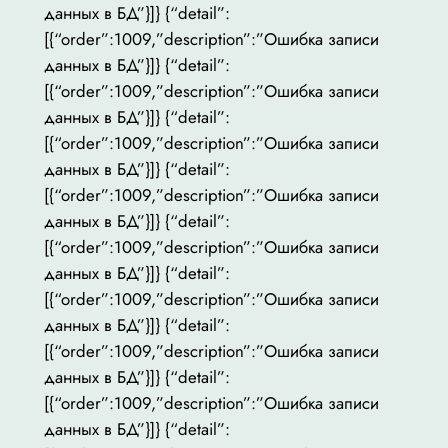
данных в БД”}]} {“detail”:
[{“order”:1009,”description”:”Ошибка записи
данных в БД”}]} {“detail”:
[{“order”:1009,”description”:”Ошибка записи
данных в БД”}]} {“detail”:
[{“order”:1009,”description”:”Ошибка записи
данных в БД”}]} {“detail”:
[{“order”:1009,”description”:”Ошибка записи
данных в БД”}]} {“detail”:
[{“order”:1009,”description”:”Ошибка записи
данных в БД”}]} {“detail”:
[{“order”:1009,”description”:”Ошибка записи
данных в БД”}]} {“detail”:
[{“order”:1009,”description”:”Ошибка записи
данных в БД”}]} {“detail”:
[{“order”:1009,”description”:”Ошибка записи
данных в БД”}]} {“detail”: