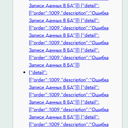
Записи Данных В БД”}]} {“detail”:
[{“order”:1009,”description”:”Ошибка
Записи Данных В БД”}]} {“detail”:
[{“order”:1009,”description”:”Ошибка
Записи Данных В БД”}]} {“detail”:
[{“order”:1009,”description”:”Ошибка
Записи Данных В БД”}]} {“detail”:
[{“order”:1009,”description”:”Ошибка
Записи Данных В БД”}]}
{“detail”:
[{“order”:1009,”description”:”Ошибка
Записи Данных В БД”}]} {“detail”:
[{“order”:1009,”description”:”Ошибка
Записи Данных В БД”}]} {“detail”:
[{“order”:1009,”description”:”Ошибка
Записи Данных В БД”}]} {“detail”:
[{“order”:1009,”description”:”Ошибка