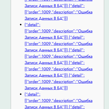
Записи Данных В БД”}]} {“detail”:
[{“order”:1009,”description”:”Ошибка
Записи Данных В БД”}]}
{“detail”:
[{“order”:1009,”description”:”Ошибка
Записи Данных В БД”}]} {“detail”:
[{“order”:1009,”description”:”Ошибка
Записи Данных В БД”}]} {“detail”:
[{“order”:1009,”description”:”Ошибка
Записи Данных В БД”}]} {“detail”:
[{“order”:1009,”description”:”Ошибка
Записи Данных В БД”}]} {“detail”:
[{“order”:1009,”description”:”Ошибка
Записи Данных В БД”}]}
{“detail”:
[{“order”:1009,”description”:”Ошибка
Записи Данных В БД”}]} {“detail”: