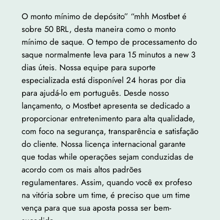
O monto mínimo de depósito” “mhh Mostbet é
sobre 50 BRL, desta maneira como o monto
mínimo de saque. O tempo de processamento do
saque normalmente leva para 15 minutos a new 3
dias úteis. Nossa equipe para suporte
especializada está disponível 24 horas por dia
para ajudá-lo em português. Desde nosso
lançamento, o Mostbet apresenta se dedicado a
proporcionar entretenimento para alta qualidade,
com foco na segurança, transparência e satisfação
do cliente. Nossa licença internacional garante
que todas while operações sejam conduzidas de
acordo com os mais altos padrões
regulamentares. Assim, quando você ex profeso
na vitória sobre um time, é preciso que um time
vença para que sua aposta possa ser bem-