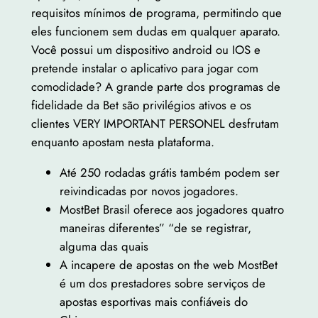
requisitos mínimos de programa, permitindo que
eles funcionem sem dudas em qualquer aparato.
Você possui um dispositivo android ou IOS e
pretende instalar o aplicativo para jogar com
comodidade? A grande parte dos programas de
fidelidade da Bet são privilégios ativos e os
clientes VERY IMPORTANT PERSONEL desfrutam
enquanto apostam nesta plataforma.
Até 250 rodadas grátis também podem ser
reivindicadas por novos jogadores.
MostBet Brasil oferece aos jogadores quatro
maneiras diferentes” “de se registrar,
alguma das quais
A incapere de apostas on the web MostBet
é um dos prestadores sobre serviços de
apostas esportivas mais confiáveis do