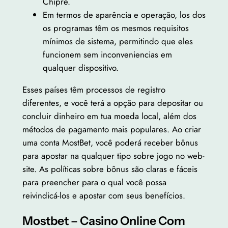
Chipre.
Em termos de aparência e operação, los dos
os programas têm os mesmos requisitos
mínimos de sistema, permitindo que eles
funcionem sem inconveniencias em
qualquer dispositivo.
Esses países têm processos de registro
diferentes, e você terá a opção para depositar ou
concluir dinheiro em tua moeda local, além dos
métodos de pagamento mais populares. Ao criar
uma conta MostBet, você poderá receber bônus
para apostar na qualquer tipo sobre jogo no web-
site. As políticas sobre bônus são claras e fáceis
para preencher para o qual você possa
reivindicá-los e apostar com seus benefícios.
Mostbet – Casino Online Com