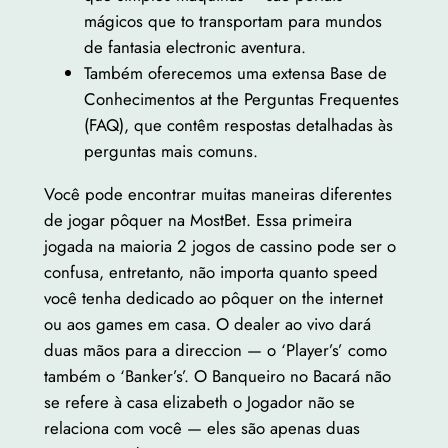
mágicos que to transportam para mundos
de fantasia electronic aventura.
Também oferecemos uma extensa Base de
Conhecimentos at the Perguntas Frequentes
(FAQ), que contêm respostas detalhadas às
perguntas mais comuns.
Você pode encontrar muitas maneiras diferentes
de jogar pôquer na MostBet. Essa primeira
jogada na maioria 2 jogos de cassino pode ser o
confusa, entretanto, não importa quanto speed
você tenha dedicado ao pôquer on the internet
ou aos games em casa. O dealer ao vivo dará
duas mãos para a direccion — o ‘Player’s’ como
também o ‘Banker’s’. O Banqueiro no Bacará não
se refere à casa elizabeth o Jogador não se
relaciona com você — eles são apenas duas