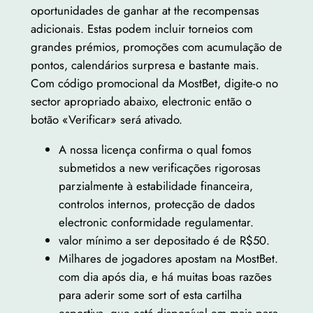
oportunidades de ganhar at the recompensas
adicionais. Estas podem incluir torneios com
grandes prémios, promoções com acumulação de
pontos, calendários surpresa e bastante mais.
Com código promocional da MostBet, digite-o no
sector apropriado abaixo, electronic então o
botão «Verificar» será ativado.
A nossa licença confirma o qual fomos
submetidos a new verificações rigorosas
parzialmente à estabilidade financeira,
controlos internos, protecção de dados
electronic conformidade regulamentar.
valor mínimo a ser depositado é de R$50.
Milhares de jogadores apostam na MostBet.
com dia após dia, e há muitas boas razões
para aderir some sort of esta cartilha