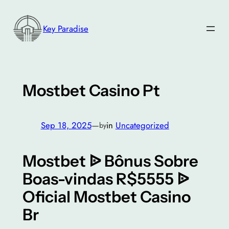
Skip
to
Key Paradise
content
Mostbet Casino Pt
Sep 18, 2025
—
in
Uncategorized
by
Mostbet ᐉ Bônus Sobre
Boas-vindas R$5555 ᐉ
Oficial Mostbet Casino
Br