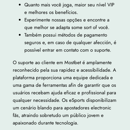
Quanto mais você joga, maior seu nível VIP
e melhores os benefícios.
Experimente nossas opções e encontre a
que melhor se adapta some sort of você.
Também possui métodos de pagamento
seguros e, em caso de qualquer afección, é
possível entrar em contato com o suporte.
O suporte ao cliente em Mostbet é amplamente
reconhecido pela sua rapidez e acessibilidade. A
plataforma proporciona uma equipe dedicada e
uma gama de ferramentas afin de garantir que os
usuários recebam ajuda eficaz e profissional para
qualquer necessidade. Os eSports disponibilizam
um cenário blando para apostadores electronic
fãs, atraindo sobretudo um público jovem e
apaixonado durante tecnologia.