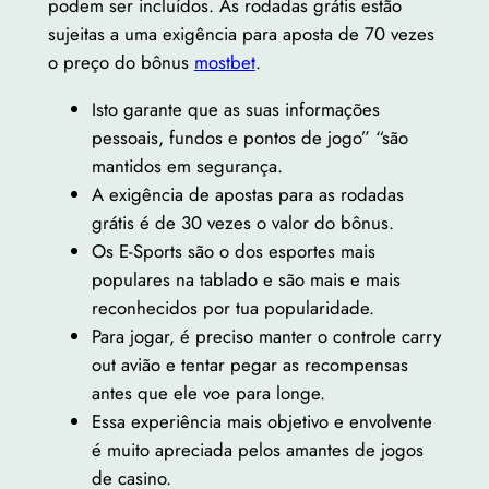
podem ser incluídos. As rodadas grátis estão
sujeitas a uma exigência para aposta de 70 vezes
o preço do bônus
mostbet
.
Isto garante que as suas informações
pessoais, fundos e pontos de jogo” “são
mantidos em segurança.
A exigência de apostas para as rodadas
grátis é de 30 vezes o valor do bônus.
Os E-Sports são o dos esportes mais
populares na tablado e são mais e mais
reconhecidos por tua popularidade.
Para jogar, é preciso manter o controle carry
out avião e tentar pegar as recompensas
antes que ele voe para longe.
Essa experiência mais objetivo e envolvente
é muito apreciada pelos amantes de jogos
de casino.