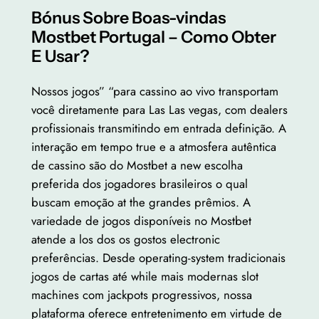
Bónus Sobre Boas-vindas
Mostbet Portugal – Como Obter
E Usar?
Nossos jogos” “para cassino ao vivo transportam
você diretamente para Las Las vegas, com dealers
profissionais transmitindo em entrada definição. A
interação em tempo true e a atmosfera autêntica
de cassino são do Mostbet a new escolha
preferida dos jogadores brasileiros o qual
buscam emoção at the grandes prêmios. A
variedade de jogos disponíveis no Mostbet
atende a los dos os gostos electronic
preferências. Desde operating-system tradicionais
jogos de cartas até while mais modernas slot
machines com jackpots progressivos, nossa
plataforma oferece entretenimento em virtude de