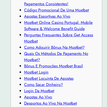
Pagamentos Consistentes!
Código Promocional De Uma Mostbet
Apostas Esportivas Ao Vivo
Mostbet Online Casino Portugal: Mobile
Software & Welcome Benefit Guide
Perguntas Frequentes Sobre Get Access
Mostbet
Como Adquirir Bônus Na Mostbet?
Quais Os Métodos De Pagamento No
Mostbet?
Bônus E Promoções Mostbet Brasil
Mostbet Login
Mostbet Locuinta De Apostas
Como Sacar Dinheiro?
Login Da Mostbet
Apostas Ao Vivo
Desportos Ao Vivo Na Mostbet