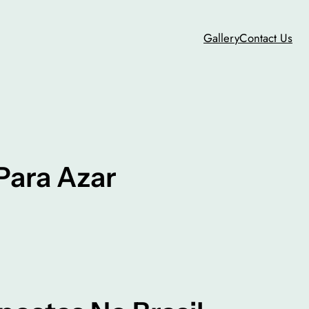
Gallery
Contact Us
Para Azar