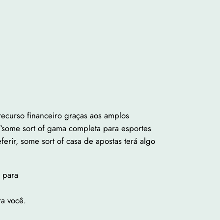
 recurso financeiro graças aos amplos
“some sort of gama completa para esportes
rir, some sort of casa de apostas terá algo
 para
ra você.