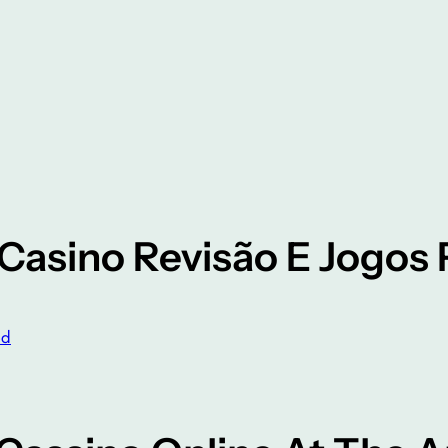
Casino Revisão E Jogos 
ed