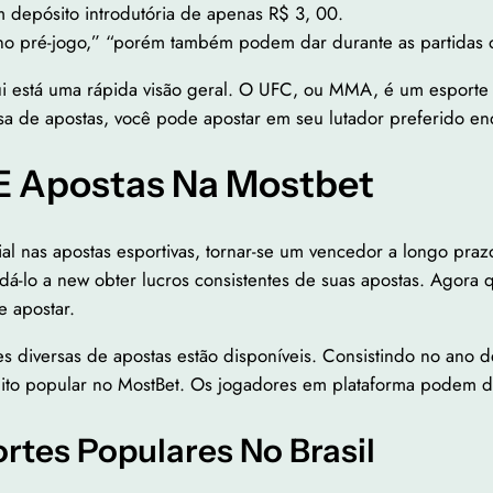
 depósito introdutória de apenas R$ 3, 00.
no pré-jogo,” “porém também podem dar durante as partidas 
ui está uma rápida visão geral. O UFC, ou MMA, é um esporte 
a de apostas, você pode apostar em seu lutador preferido enqu
 E Apostas Na Mostbet
nas apostas esportivas, tornar-se um vencedor a longo prazo 
judá-lo a new obter lucros consistentes de suas apostas. Agor
e apostar.
es diversas de apostas estão disponíveis. Consistindo no ano
uito popular no MostBet. Os jogadores em plataforma podem de
rtes Populares No Brasil