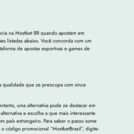
iência na Mostbet BR quando apostam em
pções listadas abaixo. Você concorda com um
taforma de apostas esportivas e games de
ara qualidade que ze preocupa com since
ntanto, uma alternativa pode ze destacar em
lternativa e escolha a que mais interessante
 um país estrangeiro. Para saber o passo some
o código promocional “MostbetBrasil”, digite-