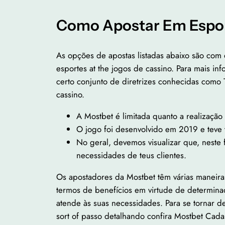
Como Apostar Em Espo
As opções de apostas listadas abaixo são com
esportes at the jogos de cassino. Para mais in
certo conjunto de diretrizes conhecidas como
cassino.
A Mostbet é limitada quanto a realização
O jogo foi desenvolvido em 2019 e teve 
No geral, devemos visualizar que, neste
necessidades de teus clientes.
Os apostadores da Mostbet têm várias maneiras
termos de benefícios em virtude de determinado
atende às suas necessidades. Para se tornar de
sort of passo detalhando confira Mostbet Cada